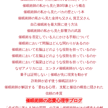
催眠術師の私から見た第0印象という概念
催眠術師の私から見たバカの壁という本
催眠術師の私から見た金持ち父さん 貧乏父さん
自己催眠術を最大限に使う方法
催眠術師の私から見た影響力の武器
催眠術を否定している人にかける手順について
催眠術において間脳はどんな関わりがあるのか
催眠術において右脳はどのような役割を担っているのか
催眠術において左脳はどのような役割を担っているのか
催眠術において脳梁はどのような役割を担っているのか
なぜアメリカには、エンタメ催眠術師がいないのか
量子は証明しない｜催眠が先に現実を動かす
詐欺師が必ず使う催眠話法5つ
催眠術師が解説する「委ねる心理」 支配と服従の構造に隠された
信頼の本質
催眠術師の恋愛心理学ブログ
「必ず恋に落ちる36の質問」の正体｜催眠術師がその構造を分解