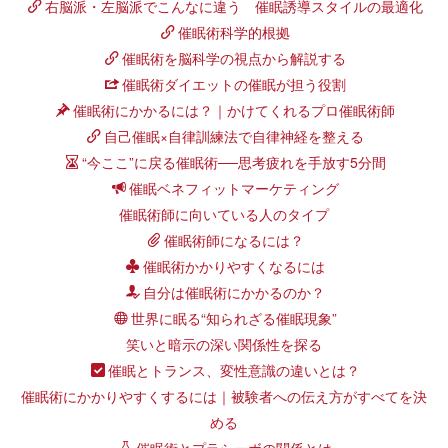
右脳派・左脳派でこんなに違う 催眠誘導スタイルの最適化
催眠術科学的根拠
催眠術を脳科学の視点から解説する
催眠術ダイエットの催眠が担う役割
催眠術にかかるには？｜かけてくれるプロ催眠術師
自己催眠×自律訓練法で自律神経を整える
“今ここ”に戻る催眠術──思考疲れを手放す5分間
催眠ベネフィットマーケティング
催眠術師に向いている人のタイプ
催眠術師になるには？
催眠術かかりやすくなるには
自分は催眠術にかかるのか？
世界に眠る“知られざる催眠現象”
笑いと暗示の深い関係性を探る
催眠とトランス、変性意識の違いとは？
催眠術にかかりやすくするには｜被験者への伝え方がすべてを決
める