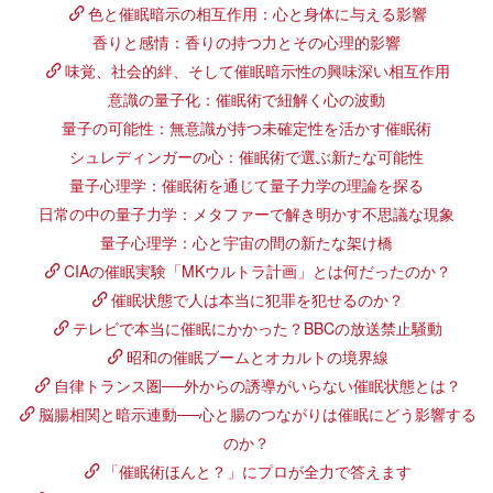
色と催眠暗示の相互作用：心と身体に与える影響
香りと感情：香りの持つ力とその心理的影響
味覚、社会的絆、そして催眠暗示性の興味深い相互作用
意識の量子化：催眠術で紐解く心の波動
量子の可能性：無意識が持つ未確定性を活かす催眠術
シュレディンガーの心：催眠術で選ぶ新たな可能性
量子心理学：催眠術を通じて量子力学の理論を探る
日常の中の量子力学：メタファーで解き明かす不思議な現象
量子心理学：心と宇宙の間の新たな架け橋
CIAの催眠実験「MKウルトラ計画」とは何だったのか？
催眠状態で人は本当に犯罪を犯せるのか？
テレビで本当に催眠にかかった？BBCの放送禁止騒動
昭和の催眠ブームとオカルトの境界線
自律トランス圏──外からの誘導がいらない催眠状態とは？
脳腸相関と暗示連動──心と腸のつながりは催眠にどう影響する
のか？
「催眠術ほんと？」にプロが全力で答えます