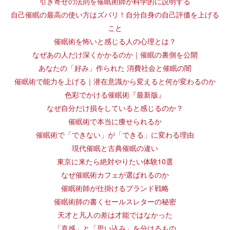
引き寄せの法則を催眠術師が科学的に説明する
自己催眠の最高の使い方はズバリ！自分自身の自己評価を上げる
こと
催眠術を怖いと感じる人の心理とは？
なぜあの人だけ深くかかるのか｜催眠の裏側を公開
あなたの「好み」作られた 消費社会と催眠の闇
催眠術で能力を上げる｜潜在意識から変えると何が変わるのか
色彩でかける催眠術『最新版』
なぜ自分だけ損をしていると感じるのか？
催眠術で本当に痩せられるか
催眠術で「できない」が「できる」に変わる理由
現代催眠と古典催眠の違い
東京に来たら絶対やりたい体験10選
なぜ催眠術カフェが選ばれるのか
催眠術師が仕掛けるブランド戦略
催眠術師の書くセールスレターの秘密
天才と凡人の差は才能ではなかった
「直感」と「思い込み」を分けるもの