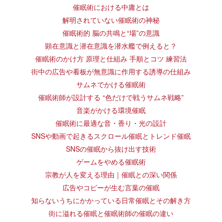
催眠術における中庸とは
解明されていない催眠術の神秘
催眠術的 脳の共鳴と“場”の意識
顕在意識と潜在意識を潜水艦で例えると？
催眠術のかけ方 原理と仕組み 手順とコツ 練習法
街中の広告や看板が無意識に作用する誘導の仕組み
サムネでかける催眠術
催眠術師が設計する “色だけで戦うサムネ戦略”
音楽がかける環境催眠
催眠術に最適な音・香り・光の設計
SNSや動画で起きるスクロール催眠とトレンド催眠
SNSの催眠から抜け出す技術
ゲームをやめる催眠術
宗教が人を変える理由｜催眠との深い関係
広告やコピーが生む言葉の催眠
知らないうちにかかっている日常催眠とその解き方
街に溢れる催眠と催眠術師の催眠の違い