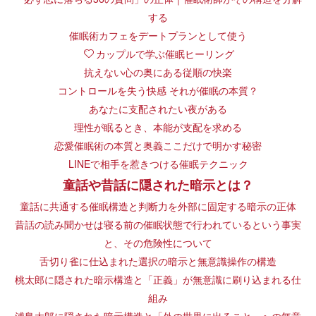
する
催眠術カフェをデートプランとして使う
カップルで学ぶ催眠ヒーリング
抗えない心の奥にある従順の快楽
コントロールを失う快感 それが催眠の本質？
あなたに支配されたい夜がある
理性が眠るとき、本能が支配を求める
恋愛催眠術の本質と奥義ここだけで明かす秘密
LINEで相手を惹きつける催眠テクニック
童話や昔話に隠された暗示とは？
童話に共通する催眠構造と判断力を外部に固定する暗示の正体
昔話の読み聞かせは寝る前の催眠状態で行われているという事実
と、その危険性について
舌切り雀に仕込まれた選択の暗示と無意識操作の構造
桃太郎に隠された暗示構造と「正義」が無意識に刷り込まれる仕
組み