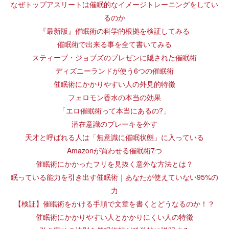
なぜトップアスリートは催眠的なイメージトレーニングをしてい
るのか
『最新版』催眠術の科学的根拠を検証してみる
催眠術で出来る事を全て書いてみる
スティーブ・ジョブズのプレゼンに隠された催眠術
ディズニーランドが使う6つの催眠術
催眠術にかかりやすい人の外見的特徴
フェロモン香水の本当の効果
「エロ催眠術って本当にあるの?」
潜在意識のブレーキを外す
天才と呼ばれる人は「無意識に催眠状態」に入っている
Amazonが買わせる催眠術7つ
催眠術にかかったフリを見抜く意外な方法とは？
眠っている能力を引き出す催眠術｜あなたが使えていない95%の
力
【検証】催眠術をかける手順で文章を書くとどうなるのか！？
催眠術にかかりやすい人とかかりにくい人の特徴