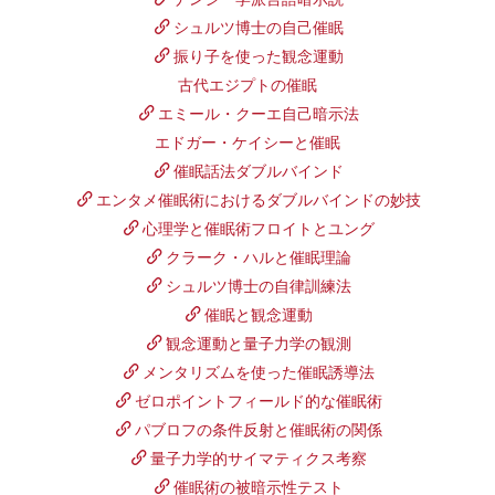
シュルツ博士の自己催眠
振り子を使った観念運動
古代エジプトの催眠
エミール・クーエ自己暗示法
エドガー・ケイシーと催眠
催眠話法ダブルバインド
エンタメ催眠術におけるダブルバインドの妙技
心理学と催眠術フロイトとユング
クラーク・ハルと催眠理論
シュルツ博士の自律訓練法
催眠と観念運動
観念運動と量子力学の観測
メンタリズムを使った催眠誘導法
ゼロポイントフィールド的な催眠術
パブロフの条件反射と催眠術の関係
量子力学的サイマティクス考察
催眠術の被暗示性テスト