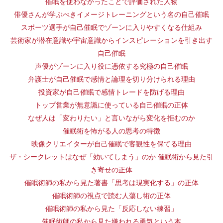
催眠を使わなかったことで評価された人物
俳優さんが学ぶべきイメージトレーニングという名の自己催眠
スポーツ選手が自己催眠でゾーンに入りやすくなる仕組み
芸術家が潜在意識や宇宙意識からインスピレーションを引き出す
自己催眠
声優がゾーンに入り役に憑依する究極の自己催眠
弁護士が自己催眠で感情と論理を切り分けられる理由
投資家が自己催眠で感情トレードを防げる理由
トップ営業が無意識に使っている自己催眠の正体
なぜ人は「変わりたい」と言いながら変化を拒むのか
催眠術を怖がる人の思考の特徴
映像クリエイターが自己催眠で客観性を保てる理由
ザ・シークレットはなぜ「効いてしまう」のか 催眠術から見た引
き寄せの正体
催眠術師の私から見た著書「思考は現実化する」の正体
催眠術師の視点で読む人蕩し術の正体
催眠術師の私から見た「反応しない練習」
催眠術師の私から見た嫌われる勇気という本