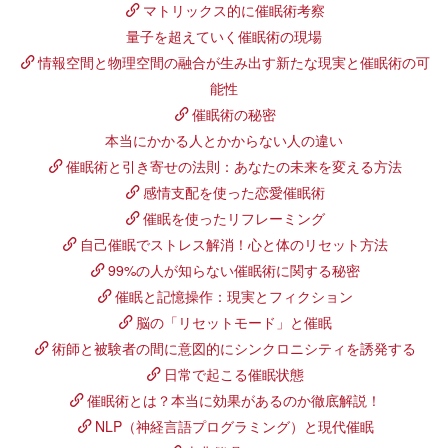
マトリックス的に催眠術考察
量子を超えていく催眠術の現場
情報空間と物理空間の融合が生み出す新たな現実と催眠術の可
能性
催眠術の秘密
本当にかかる人とかからない人の違い
催眠術と引き寄せの法則：あなたの未来を変える方法
感情支配を使った恋愛催眠術
催眠を使ったリフレーミング
自己催眠でストレス解消！心と体のリセット方法
99%の人が知らない催眠術に関する秘密
催眠と記憶操作：現実とフィクション
脳の「リセットモード」と催眠
術師と被験者の間に意図的にシンクロニシティを誘発する
日常で起こる催眠状態
催眠術とは？本当に効果があるのか徹底解説！
NLP（神経言語プログラミング）と現代催眠