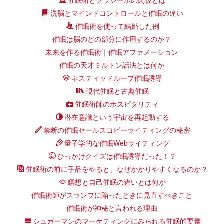
催眠術とプラシーボの関係とは
洗脳とマインドコントロールと催眠の違い
催眠術を使って結婚した例
催眠は脳のどの部分に作用するのか？
未来を作る催眠術｜催眠アファメーション
催眠の天才ミルトン話法とは何か
ネスティッドループ催眠誘導
現代催眠と古典催眠
催眠術師のホスピタリティ
潜在意識という宇宙を再起動する
禁断の催眠セールスコピーライティングの秘密
量子学的な催眠Webライティング
ひっかけクイズは催眠誘導だった！？
催眠術の前に手品をやると、なぜかかりやすくなるのか？
瞑想と自己催眠の違いとは何か
催眠術師がスランプに陥ったときに見直すべきこと
催眠術が神秘と言われる理由
シュガーマンのマーケティングにみられる催眠的要素