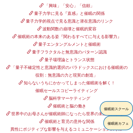
「興味」「安心」「信頼」
量子力学に見る『直感』と催眠の関係
量子力学的視点で見る意識と潜在意識のリンク
波動関数の崩壊と催眠的変容
催眠術の本来のある姿『関わるすべてに与える影響力』
量子エンタングルメントと催眠術
量子フラクタルと無意識のパターン認識
量子場理論とトランス状態
「量子不確定性と意識的選択のパラドックスにおける催眠術の
役割：無意識の力と現実の創造」
知らないうちにかかってしまった催眠術を解く！
催眠セールスコピーライティング
脳科学マーケティング
催眠術と脳の働き
催眠術スクール
世界中のお母さんが催眠術師になったら世界の未来が変わる！
催眠術と育児の意外な関係
催眠術カフェ
異性にポジティブな影響を与えるコミュニケーションスキル