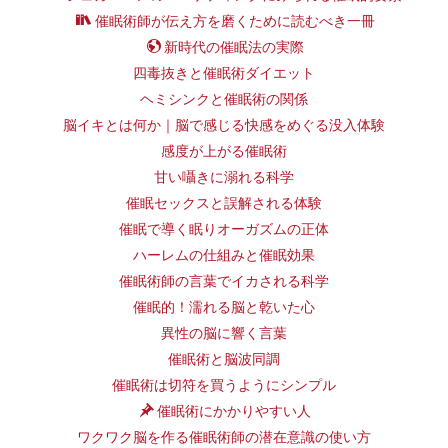
催眠術師が伝え方を磨くために読むべき一冊
新時代の催眠法の実際
四毒抜きと催眠術ダイエット
ヘミシンクと催眠術の関係
脳イキとは何か｜脳で感じる快感をめぐる没入体験
感度が上がる催眠術
甘い囁きに溺れる科学
催眠セックスと誤解される体験
催眠で導く眠りオーガズムの正体
ハーレムの仕組みと催眠効果
催眠術師の言葉でイカされる科学
催眠的！濡れる脳と乾いた心
異性の脳に響く言葉
催眠術と脳波同調
催眠術は切符を買うようにシンプル
催眠術にかかりやすい人
ワクワク脳を作る催眠術師の潜在意識の使い方