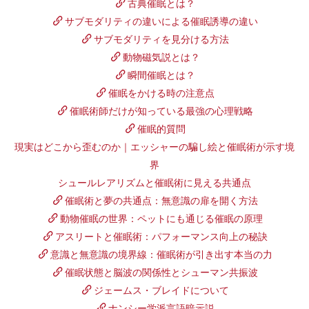
古典催眠とは？
サブモダリティの違いによる催眠誘導の違い
サブモダリティを見分ける方法
動物磁気説とは？
瞬間催眠とは？
催眠をかける時の注意点
催眠術師だけが知っている最強の心理戦略
催眠的質問
現実はどこから歪むのか｜エッシャーの騙し絵と催眠術が示す境
界
シュールレアリズムと催眠術に見える共通点
催眠術と夢の共通点：無意識の扉を開く方法
動物催眠の世界：ペットにも通じる催眠の原理
アスリートと催眠術：パフォーマンス向上の秘訣
意識と無意識の境界線：催眠術が引き出す本当の力
催眠状態と脳波の関係性とシューマン共振波
ジェームス・ブレイドについて
ナンシー学派言語暗示説