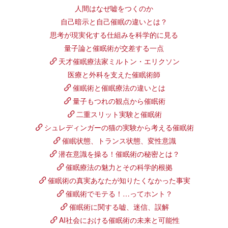
人間はなぜ嘘をつくのか
自己暗示と自己催眠の違いとは？
思考が現実化する仕組みを科学的に見る
量子論と催眠術が交差する一点
天才催眠療法家ミルトン・エリクソン
医療と外科を支えた催眠術師
催眠術と催眠療法の違いとは
量子もつれの観点から催眠術
二重スリット実験と催眠術
シュレディンガーの猫の実験から考える催眠術
催眠状態、トランス状態、変性意識
潜在意識を操る！催眠術の秘密とは？
催眠療法の魅力とその科学的根拠
催眠術の真実あなたが知りたくなかった事実
催眠術でモテる！…ってホント？
催眠術に関する嘘、迷信、誤解
AI社会における催眠術の未来と可能性