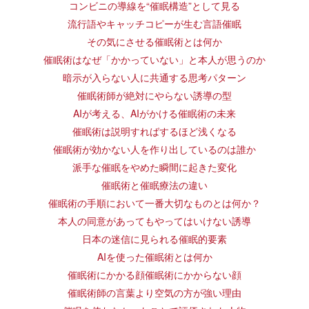
コンビニの導線を“催眠構造”として見る
流行語やキャッチコピーが生む言語催眠
その気にさせる催眠術とは何か
催眠術はなぜ「かかっていない」と本人が思うのか
暗示が入らない人に共通する思考パターン
催眠術師が絶対にやらない誘導の型
AIが考える、AIがかける催眠術の未来
催眠術は説明すればするほど浅くなる
催眠術が効かない人を作り出しているのは誰か
派手な催眠をやめた瞬間に起きた変化
催眠術と催眠療法の違い
催眠術の手順において一番大切なものとは何か？
本人の同意があってもやってはいけない誘導
日本の迷信に見られる催眠的要素
AIを使った催眠術とは何か
催眠術にかかる顔催眠術にかからない顔
催眠術師の言葉より空気の方が強い理由