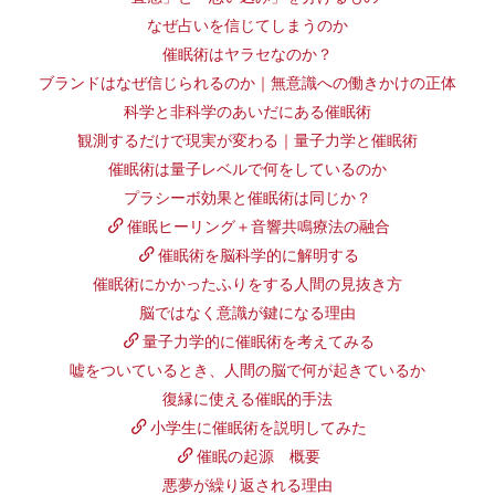
なぜ占いを信じてしまうのか
催眠術はヤラセなのか？
ブランドはなぜ信じられるのか｜無意識への働きかけの正体
科学と非科学のあいだにある催眠術
観測するだけで現実が変わる｜量子力学と催眠術
催眠術は量子レベルで何をしているのか
プラシーボ効果と催眠術は同じか？
催眠ヒーリング＋音響共鳴療法の融合
催眠術を脳科学的に解明する
催眠術にかかったふりをする人間の見抜き方
脳ではなく意識が鍵になる理由
量子力学的に催眠術を考えてみる
嘘をついているとき、人間の脳で何が起きているか
復縁に使える催眠的手法
小学生に催眠術を説明してみた
催眠の起源 概要
悪夢が繰り返される理由