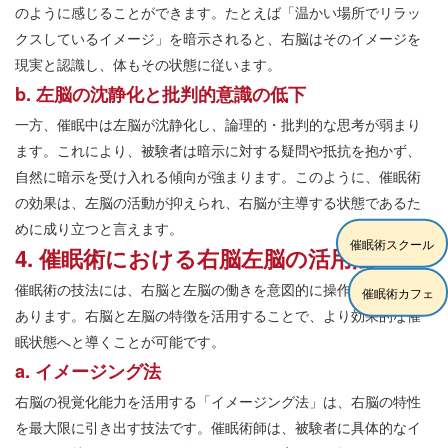
のように感じることができます。たとえば「温かい場所でリラッ
クスしているイメージ」を暗示されると、右脳はそのイメージを
現実と認識し、体もその状態に従います。
b. 左脳の沈静化と批判的意識の低下
一方、催眠中は左脳が沈静化し、論理的・批判的な思考が弱まり
ます。これにより、被験者は暗示に対する疑問や抵抗を抱かず、
自然に暗示を受け入れる傾向が強まります。このように、催眠術
の効果は、左脳の活動が抑えられ、右脳が主導する状態であるた
めに成り立つと言えます。
催眠術スクール
4. 催眠術における右脳左脳の活用法
催眠術の技法には、右脳と左脳の働きを意図的に操作するものも
催眠術カフェ
あります。右脳と左脳の特徴を活用することで、より効果的な催
眠状態へと導くことが可能です。
a. イメージング法
右脳の視覚化能力を活用する「イメージング法」は、右脳の特性
を最大限に引き出す技法です。催眠術師は、被験者に具体的なイ