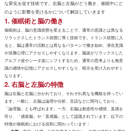
な変化を促す技術です。右脳と左脳がどう働き、催眠中にど
のように影響を受けるかについて解説していきます
1. 催眠術と脳の働き
催眠術は、脳の意識状態を変えることで、通常の意識とは異なる
リラックスしたトランス状態に導く技術です。トランス状態に入
ると、脳は通常の活動とは異なるパターンで働き始め、潜在意識
や深層心理にアクセスしやすくなります。脳波がリラックスした
アルファ波やシータ波にシフトするため、通常の思考よりも無意
識の感情や記憶にアクセスしやすくなり、暗示を受け入れやすく
なります。
2. 右脳と左脳の特徴
脳は右脳と左脳に分かれており、それぞれ異なる機能を持ってい
ます。一般に、左脳は論理や分析、言語などに関与しており、
「論理脳」とも呼ばれます。一方、右脳は創造性や感情、直感を
司り、「感覚脳」や「直感脳」として認識されています。以下の
特徴が催眠術における役割に関わっています：