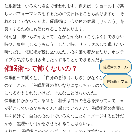
催眠術は、いろんな場面で使われます。例えば、ショーの中で楽
しいパフォーマンスをするために使われることもありますが、そ
れだけじゃないんだよ。催眠術は、心や体の健康（けんこう）を
良くするためにも使われることがあります。
例えば、怖いものがあって、なかなか克服（こくふく）できない
時や、集中（しゅうちゅう）したい時、リラックスして眠りたい
時などに、催眠術が役に立つんだ。心を落ち着かせたり、ポジテ
ィブな気持ちを引き出したりすることができるんだよ。
催眠術って怖くないの？
催眠術スクール
催眠術って聞くと、「自分の意識（いしき）がなくなっちゃう
催眠術カフェ
の？」とか、「催眠術師の言いなりになっちゃうの？」って心配
になるかもしれないけど、そんなことはないんだ。
催眠術にかかっている間も、相手は自分の意思を持っていて、何
が起こっているかをちゃんと感じているんだ。催眠術師の言葉に
耳を傾けて、自分の心の中でいろんなことをイメージするだけだ
から、無理やり何かをさせられることはないよ。
それに、催眠術にかかるかどうかは、その人次第なんだ。かかり