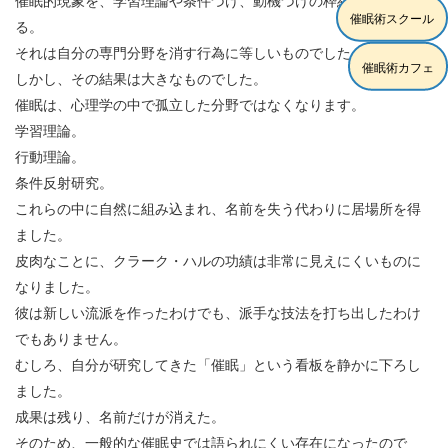
催眠的現象を、学習理論や条件づけ、動機づけの枠組みで説明す
催眠術スクール
る。
それは自分の専門分野を消す行為に等しいものでした。
催眠術カフェ
しかし、その結果は大きなものでした。
催眠は、心理学の中で孤立した分野ではなくなります。
学習理論。
行動理論。
条件反射研究。
これらの中に自然に組み込まれ、名前を失う代わりに居場所を得
ました。
皮肉なことに、クラーク・ハルの功績は非常に見えにくいものに
なりました。
彼は新しい流派を作ったわけでも、派手な技法を打ち出したわけ
でもありません。
むしろ、自分が研究してきた「催眠」という看板を静かに下ろし
ました。
成果は残り、名前だけが消えた。
そのため、一般的な催眠史では語られにくい存在になったので