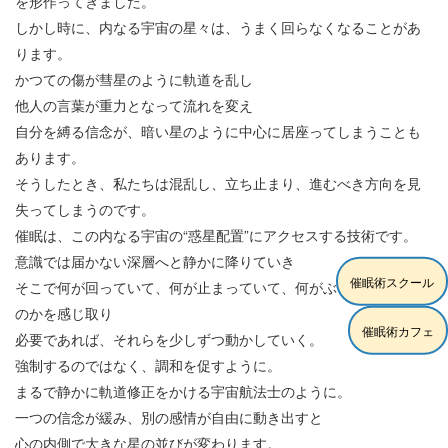
を形作ってきました。
しかし時に、内なる宇宙の星々は、うまく回らなくなることがあ
ります。
かつての傷が彗星のように軌道を乱し
他人の言葉が重力となって流れを変え
自分を縛る信念が、暗い星のように中心に居座ってしまうことも
あります。
そうしたとき、私たちは混乱し、立ち止まり、進むべき方向を見
失ってしまうのです。
催眠は、この内なる宇宙の“惑星配置”にアクセスする技術です。
意識では届かない深層へと静かに降りていき
催眠術スクール
そこで何が回っていて、何が止まっていて、何がぶつかっている
のかを感じ取り
催眠術カフェ
必要であれば、それらを少しずつ動かしていく。
強制するのではなく、調和を促すように。
まるで静かに軌道修正をかける宇宙航法士のように。
一つの信念が緩み、別の感情が自由に動き出すと
心の内側で大きな星の並びが変わります。