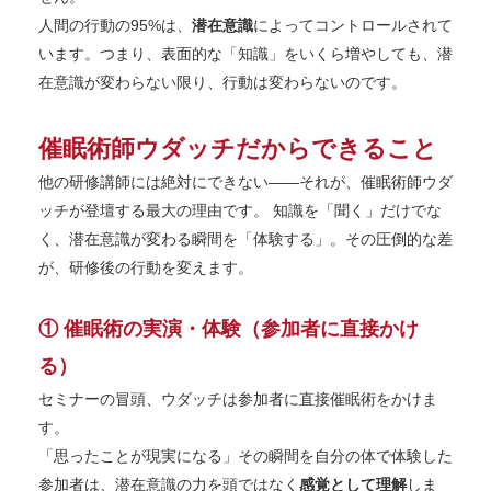
人間の行動の95%は、
潜在意識
によってコントロールされて
います。つまり、表面的な「知識」をいくら増やしても、潜
在意識が変わらない限り、行動は変わらないのです。
催眠術師ウダッチだからできること
他の研修講師には絶対にできない——それが、催眠術師ウダ
ッチが登壇する最大の理由です。 知識を「聞く」だけでな
く、潜在意識が変わる瞬間を「体験する」。その圧倒的な差
が、研修後の行動を変えます。
① 催眠術の実演・体験（参加者に直接かけ
る）
セミナーの冒頭、ウダッチは参加者に直接催眠術をかけま
す。
「思ったことが現実になる」その瞬間を自分の体で体験した
参加者は、潜在意識の力を頭ではなく
感覚として理解
しま