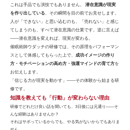
これは手品でも演技でもありません。
潜在意識が現実
を作り出している
、その瞬間を目の前でお見せします。
人が「できない」と思い込むのも、「売れない」と感じ
てしまうのも、すべて潜在意識の仕業です。逆に言えば
——潜在意識を変えれば、現実が変わる。
催眠術師ウダッチの研修では、その原理をパフォーマン
スとして体感してもらった上で、
成功イメージの作り
方・モチベーションの高め方・強運マインドの育て方
を
お伝えします。
「信じる力が現実を動かす」——その体験から始まる研
修です。
知識を教えても「行動」が変わらない理由
研修でどれだけ良い話を聞いても、3日後には元通り——そ
んな経験はありませんか？
それはサボっているからでも、やる気がないからでもありま
せん。