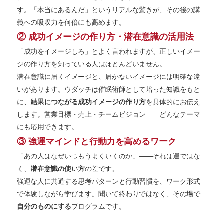
す。「本当にあるんだ」というリアルな驚きが、その後の講
義への吸収力を何倍にも高めます。
② 成功イメージの作り方・潜在意識の活用法
「成功をイメージしろ」とよく言われますが、正しいイメー
ジの作り方を知っている人はほとんどいません。
潜在意識に届くイメージと、届かないイメージには明確な違
いがあります。ウダッチは催眠術師として培った知識をもと
に、
結果につながる成功イメージの作り方
を具体的にお伝え
します。営業目標・売上・チームビジョン——どんなテーマ
にも応用できます。
③ 強運マインドと行動力を高めるワーク
「あの人はなぜいつもうまくいくのか」——それは運ではな
く、
潜在意識の使い方
の差です。
強運な人に共通する思考パターンと行動習慣を、ワーク形式
で体験しながら学びます。聞いて終わりではなく、その場で
自分のものにする
プログラムです。