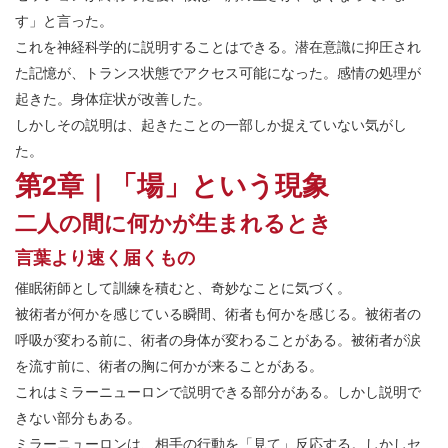
す」と言った。
これを神経科学的に説明することはできる。潜在意識に抑圧され
た記憶が、トランス状態でアクセス可能になった。感情の処理が
起きた。身体症状が改善した。
しかしその説明は、起きたことの一部しか捉えていない気がし
た。
第2章｜「場」という現象
二人の間に何かが生まれるとき
言葉より速く届くもの
催眠術師として訓練を積むと、奇妙なことに気づく。
被術者が何かを感じている瞬間、術者も何かを感じる。被術者の
呼吸が変わる前に、術者の身体が変わることがある。被術者が涙
を流す前に、術者の胸に何かが来ることがある。
これはミラーニューロンで説明できる部分がある。しかし説明で
きない部分もある。
ミラーニューロンは、相手の行動を「見て」反応する。しかしセ