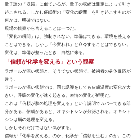
量子論の「収縮」に似ているが、量子の収縮は測定によって引き
起こされる。しかし催眠術の「変化の瞬間」を引き起こすものが
何かは、明確ではない。
現場の観察から言えることは一つだ。
「変化の瞬間」は、強制されない。準備はできる。環境を整える
ことはできる。しかし「今変われ」と命令することはできない。
変化は、準備が整ったとき、自然に来る。
「信頼が化学を変える」という観察
ラポールが深い状態と、そうでない状態で、被術者の身体反応が
違う。
ラポールが深い状態では、同じ誘導をしても皮膚温度の変化が大
きい。呼吸の変化が速く起きる。表情の変化が鮮明だ。
これは「信頼が脳の処理を変える」という説明でカバーできる部
分がある。信頼があると、オキシトシンが分泌される。オキシト
シンは脳の処理を変える。
しかしそれだけではない気がする。
信頼が「化学を変える」のか、化学が「信頼を生む」のか。この