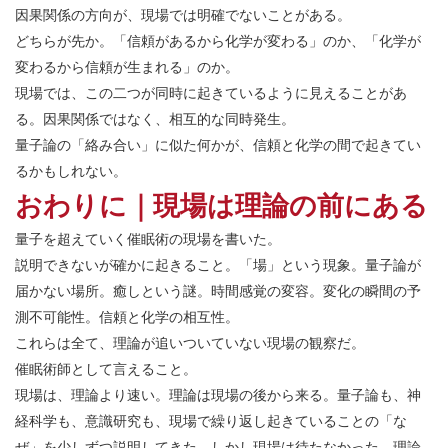
因果関係の方向が、現場では明確でないことがある。
どちらが先か。「信頼があるから化学が変わる」のか、「化学が
変わるから信頼が生まれる」のか。
現場では、この二つが同時に起きているように見えることがあ
る。因果関係ではなく、相互的な同時発生。
量子論の「絡み合い」に似た何かが、信頼と化学の間で起きてい
るかもしれない。
おわりに｜現場は理論の前にある
量子を超えていく催眠術の現場を書いた。
説明できないが確かに起きること。「場」という現象。量子論が
届かない場所。癒しという謎。時間感覚の変容。変化の瞬間の予
測不可能性。信頼と化学の相互性。
これらは全て、理論が追いついていない現場の観察だ。
催眠術師として言えること。
現場は、理論より速い。理論は現場の後から来る。量子論も、神
経科学も、意識研究も、現場で繰り返し起きていることの「な
ぜ」を少しずつ説明してきた。しかし現場は待たなかった。理論