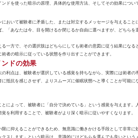
インドを使った暗示の原理、具体的な使用方法、そしてその効果につい
ンにおいて被験者に矛盾した、または対立するメッセージを与えること
ば、「あなたは今、目を開けるか閉じるか自由に選べますが、どちらを
える一方で、その選択肢はどちらにしても術者の意図に従う結果になる
に術者の暗示に従っている状態を作り出すことができます。
インドの効果
大の利点は、被験者が選択している感覚を持ちながら、実際には術者の
者に抵抗を感じさせず、よりスムーズに催眠状態へと導くことが可能に
ことによって、被験者に「自分で決めている」という感覚を与えます。
錯覚を利用することで、被験者がより深く暗示に従いやすくなります。
小限に抑えることができるため、無意識に働きかける手段として非常に
ックスします」という暗示は、意識的にはどちらを選んでも良いという