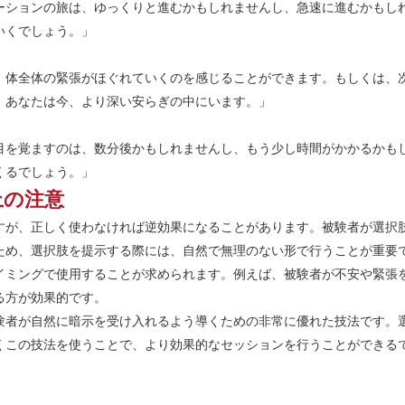
ーションの旅は、ゆっくりと進むかもしれませんし、急速に進むかもし
いくでしょう。」
、体全体の緊張がほぐれていくのを感じることができます。もしくは、
、あなたは今、より深い安らぎの中にいます。」
目を覚ますのは、数分後かもしれませんし、もう少し時間がかかるかも
くるでしょう。」
上の注意
すが、正しく使わなければ逆効果になることがあります。被験者が選択
ため、選択肢を提示する際には、自然で無理のない形で行うことが重要
イミングで使用することが求められます。例えば、被験者が不安や緊張
る方が効果的です。
験者が自然に暗示を受け入れるよう導くための非常に優れた技法です。
くこの技法を使うことで、より効果的なセッションを行うことができる