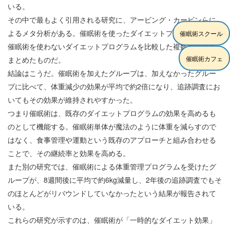
いる。
その中で最もよく引用される研究に、アービング・カービンらに
よるメタ分析がある。催眠術を使ったダイエットプログラムと、
催眠術スクール
催眠術を使わないダイエットプログラムを比較した複数の研究を
催眠術カフェ
まとめたものだ。
結論はこうだ。催眠術を加えたグループは、加えなかったグルー
プに比べて、体重減少の効果が平均で約2倍になり、追跡調査にお
いてもその効果が維持されやすかった。
つまり催眠術は、既存のダイエットプログラムの効果を高めるも
のとして機能する。催眠術単体が魔法のように体重を減らすので
はなく、食事管理や運動という既存のアプローチと組み合わせる
ことで、その継続率と効果を高める。
また別の研究では、催眠術による体重管理プログラムを受けたグ
ループが、8週間後に平均で約6kg減量し、2年後の追跡調査でもそ
のほとんどがリバウンドしていなかったという結果が報告されて
いる。
これらの研究が示すのは、催眠術が「一時的なダイエット効果」