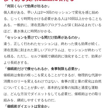
「何回くらいで効果が出るか」
個人差がある。早い人は2〜3回のセッションで変化を感じ始め
る。じっくり時間をかける必要がある人は10回以上かかることも
ある。一般的に、潜在意識のプログラムが深く刻み込まれている
ほど、書き換えに時間がかかる。
「セッションを受けている間だけ効果があるのか」
違う。正しく行われたセッションは、終わった後も効果が続く。
潜在意識に刻まれた新しいプログラムは、セッションが終わって
も残る。ただし、セルフ催眠で継続的に強化することで、効果が
より長続きする。
「催眠術だけで痩せられるか、食事制限も必要か」
催眠術は食欲の根っこを変えることができるが、物理的な代謝や
消費カロリーを変えるわけではない。食事の質と量の変化は自然
についてくることが多いが、基本的な栄養の知識と適度な運動
は、どんな方法でダイエットをしても必要だ。催眠術はその取り
組みを、継続しやすくするものだ。
「催眠術ダイエットは安全か」