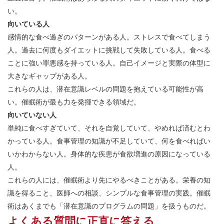
い。
向いている人
感情的な食べ過ぎのパターンがある人。ストレスで食べてしまう
人。過去に何度もダイエットに挑戦して失敗している人。食べる
ことに強い罪悪感を持っている人。自己イメージと実際の体型に
大きなギャップがある人。
これらの人は、潜在意識レベルの問題を抱えている可能性が高
い。催眠術が最も力を発揮できる領域だ。
向いていない人
単純に食べすぎていて、それを自覚していて、やめれば済むとわ
かっている人。食事管理の知識が不足していて、何を食べればい
いかわからない人。身体的な疾患が食欲増進の原因になっている
人。
これらの人には、催眠術より先にやるべきことがある。栄養の知
識を得ること、医師への相談、シンプルな食事管理の実践。催眠
術はあくまでも「潜在意識のプログラムの問題」を扱うものだ。
よくある質問に正直に答える