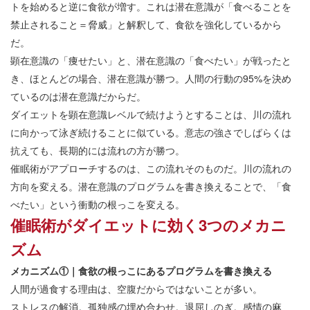
トを始めると逆に食欲が増す。これは潜在意識が「食べることを
禁止されること＝脅威」と解釈して、食欲を強化しているから
だ。
顕在意識の「痩せたい」と、潜在意識の「食べたい」が戦ったと
き、ほとんどの場合、潜在意識が勝つ。人間の行動の95%を決め
ているのは潜在意識だからだ。
ダイエットを顕在意識レベルで続けようとすることは、川の流れ
に向かって泳ぎ続けることに似ている。意志の強さでしばらくは
抗えても、長期的には流れの方が勝つ。
催眠術がアプローチするのは、この流れそのものだ。川の流れの
方向を変える。潜在意識のプログラムを書き換えることで、「食
べたい」という衝動の根っこを変える。
催眠術がダイエットに効く3つのメカニ
ズム
メカニズム①｜食欲の根っこにあるプログラムを書き換える
人間が過食する理由は、空腹だからではないことが多い。
ストレスの解消。孤独感の埋め合わせ。退屈しのぎ。感情の麻