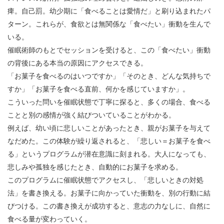
痺。自己罰。幼少期に「食べることは愛情だ」と刷り込まれたパ
ターン。これらが、食欲とは無関係な「食べたい」衝動を生んで
いる。
催眠術師のもとでセッションを受けると、この「食べたい」衝動
の背後にある本当の原因にアクセスできる。
「お菓子を食べるのはいつですか」「そのとき、どんな気持ちで
すか」「お菓子を食べる直前、何かを感じていますか」。
こういった問いを催眠状態で丁寧に探ると、多くの場合、食べる
ことと別の感情が強く結びついていることがわかる。
例えば、幼い頃に悲しいことがあったとき、親がお菓子を与えて
なだめた。この体験が繰り返されると、「悲しい＝お菓子を食べ
る」というプログラムが潜在意識に刻まれる。大人になっても、
悲しみや孤独を感じたとき、自動的にお菓子を求める。
このプログラムに催眠状態でアクセスし、「悲しいときの対処
法」を書き換える。お菓子に向かっていた衝動を、別の行動に結
びつける。この書き換えが成功すると、意志の力なしに、自然に
食べる量が変わっていく。