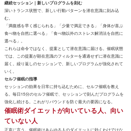
継続セッション｜新しいプログラムを刻む
深いトランス状態で、新しい行動パターンを潜在意識に刻み込
む。
「満腹感を早く感じられる」「少量で満足できる」「身体が喜ぶ
食べ物を自然に選べる」「食べ物以外のストレス解消法を自然に
選べる」。
これらは命令ではなく、提案として潜在意識に届ける。催眠状態
では、この提案が顕在意識のフィルターを通過せずに潜在意識に
届く。繰り返しのセッションで、新しいプログラムが強化されて
いく。
セルフ催眠の指導
セッションの効果を日常に持ち込むために、セルフ催眠を教え
る。毎日15分のセルフ催眠で、セッションで刻んだプログラムを
強化し続ける。これがリバウンドを防ぐ最大の要因になる。
催眠術ダイエットが向いている人、向い
ていない人
正直に言う。催眠術はあらゆる人のダイエットに効くわけではな