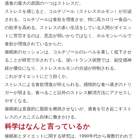
過食の最大の原因の一つはストレスだ。
ストレスを感じると、コルチゾール（ストレスホルモン）が分泌
される。コルチゾールは食欲を増進させ、特に高カロリー食品へ
の欲求を高める。ストレスの多い生活をしている人間がダイエッ
トに苦労するのは、意志が弱いからではなく、ホルモンレベルで
食欲が増強されているからだ。
催眠術のセッションは、コルチゾールのレベルを著しく低下させ
ることが研究で示されている。深いトランス状態では、副交感神
経が優位になり、ストレスホルモンの分泌が抑制される。
これがダイエットにどう効くか。
ストレスによる食欲増進が抑えられる。感情的な食べ過ぎのトリ
ガーが弱まる。食べること以外のストレス解消方法にアクセスし
やすくなる。
催眠術は直接的に脂肪を燃焼させないが、過食を引き起こすスト
レスのメカニズム自体に働きかける。
科学はなんと言っているか
催眠術とダイエットに関する研究は、1990年代から複数行われて