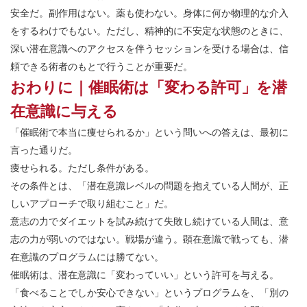
安全だ。副作用はない。薬も使わない。身体に何か物理的な介入
をするわけでもない。ただし、精神的に不安定な状態のときに、
深い潜在意識へのアクセスを伴うセッションを受ける場合は、信
頼できる術者のもとで行うことが重要だ。
おわりに｜催眠術は「変わる許可」を潜
在意識に与える
「催眠術で本当に痩せられるか」という問いへの答えは、最初に
言った通りだ。
痩せられる。ただし条件がある。
その条件とは、「潜在意識レベルの問題を抱えている人間が、正
しいアプローチで取り組むこと」だ。
意志の力でダイエットを試み続けて失敗し続けている人間は、意
志の力が弱いのではない。戦場が違う。顕在意識で戦っても、潜
在意識のプログラムには勝てない。
催眠術は、潜在意識に「変わっていい」という許可を与える。
「食べることでしか安心できない」というプログラムを、「別の