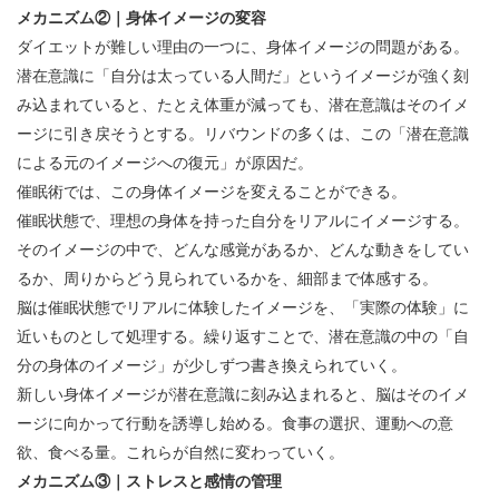
メカニズム②｜身体イメージの変容
ダイエットが難しい理由の一つに、身体イメージの問題がある。
潜在意識に「自分は太っている人間だ」というイメージが強く刻
み込まれていると、たとえ体重が減っても、潜在意識はそのイメ
ージに引き戻そうとする。リバウンドの多くは、この「潜在意識
による元のイメージへの復元」が原因だ。
催眠術では、この身体イメージを変えることができる。
催眠状態で、理想の身体を持った自分をリアルにイメージする。
そのイメージの中で、どんな感覚があるか、どんな動きをしてい
るか、周りからどう見られているかを、細部まで体感する。
脳は催眠状態でリアルに体験したイメージを、「実際の体験」に
近いものとして処理する。繰り返すことで、潜在意識の中の「自
分の身体のイメージ」が少しずつ書き換えられていく。
新しい身体イメージが潜在意識に刻み込まれると、脳はそのイメ
ージに向かって行動を誘導し始める。食事の選択、運動への意
欲、食べる量。これらが自然に変わっていく。
メカニズム③｜ストレスと感情の管理