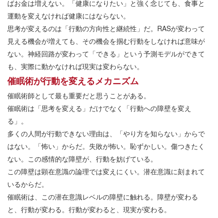
ばお金は増えない。「健康になりたい」と強く念じても、食事と
運動を変えなければ健康にはならない。
思考が変えるのは「行動の方向性と継続性」だ。RASが変わって
見える機会が増えても、その機会を掴む行動をしなければ意味が
ない。神経回路が変わって「できる」という予測モデルができて
も、実際に動かなければ現実は変わらない。
催眠術が行動を変えるメカニズム
催眠術師として最も重要だと思うことがある。
催眠術は「思考を変える」だけでなく「行動への障壁を変え
る」。
多くの人間が行動できない理由は、「やり方を知らない」からで
はない。「怖い」からだ。失敗が怖い。恥ずかしい。傷つきたく
ない。この感情的な障壁が、行動を妨げている。
この障壁は顕在意識の論理では変えにくい。潜在意識に刻まれて
いるからだ。
催眠術は、この潜在意識レベルの障壁に触れる。障壁が変わる
と、行動が変わる。行動が変わると、現実が変わる。