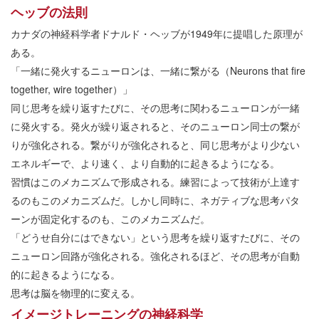
ヘッブの法則
カナダの神経科学者ドナルド・ヘッブが1949年に提唱した原理が
ある。
「一緒に発火するニューロンは、一緒に繋がる（Neurons that fire
together, wire together）」
同じ思考を繰り返すたびに、その思考に関わるニューロンが一緒
に発火する。発火が繰り返されると、そのニューロン同士の繋が
りが強化される。繋がりが強化されると、同じ思考がより少ない
エネルギーで、より速く、より自動的に起きるようになる。
習慣はこのメカニズムで形成される。練習によって技術が上達す
るのもこのメカニズムだ。しかし同時に、ネガティブな思考パタ
ーンが固定化するのも、このメカニズムだ。
「どうせ自分にはできない」という思考を繰り返すたびに、その
ニューロン回路が強化される。強化されるほど、その思考が自動
的に起きるようになる。
思考は脳を物理的に変える。
イメージトレーニングの神経科学