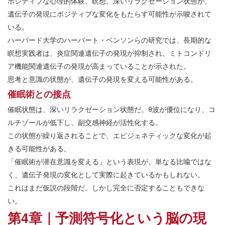
ポジティブな心理的体験、瞑想、深いリラクゼーション状態が、
遺伝子の発現にポジティブな変化をもたらす可能性が示唆されて
いる。
ハーバード大学のハーバート・ベンソンらの研究では、長期的な
瞑想実践者は、炎症関連遺伝子の発現が抑制され、ミトコンドリ
ア機能関連遺伝子の発現が高まっていることが示された。
思考と意識の状態が、遺伝子の発現を変える可能性がある。
催眠術との接点
催眠状態は、深いリラクゼーション状態だ。θ波が優位になり、コ
ルチゾールが低下し、副交感神経が活性化する。
この状態が繰り返されることで、エピジェネティックな変化が起
きる可能性がある。
「催眠術が潜在意識を変える」という表現が、単なる比喩ではな
く、遺伝子発現の変化として実際に起きているかもしれない。
これはまだ仮説の段階だ。しかし完全に否定することもできな
い。
第4章｜予測符号化という脳の現