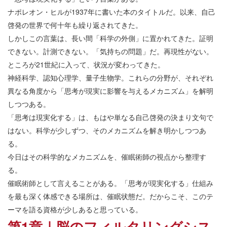
ナポレオン・ヒルが1937年に書いた本のタイトルだ。以来、自己
啓発の世界で何十年も繰り返されてきた。
しかしこの言葉は、長い間「科学の外側」に置かれてきた。証明
できない。計測できない。「気持ちの問題」だ。再現性がない。
ところが21世紀に入って、状況が変わってきた。
神経科学、認知心理学、量子生物学。これらの分野が、それぞれ
異なる角度から「思考が現実に影響を与えるメカニズム」を解明
しつつある。
「思考は現実化する」は、もはや単なる自己啓発の決まり文句で
はない。科学が少しずつ、そのメカニズムを解き明かしつつあ
る。
今日はその科学的なメカニズムを、催眠術師の視点から整理す
る。
催眠術師として言えることがある。「思考が現実化する」仕組み
を最も深く体感できる場所は、催眠状態だ。だからこそ、このテ
ーマを語る資格が少しあると思っている。
第1章｜脳のフィルタリングシス