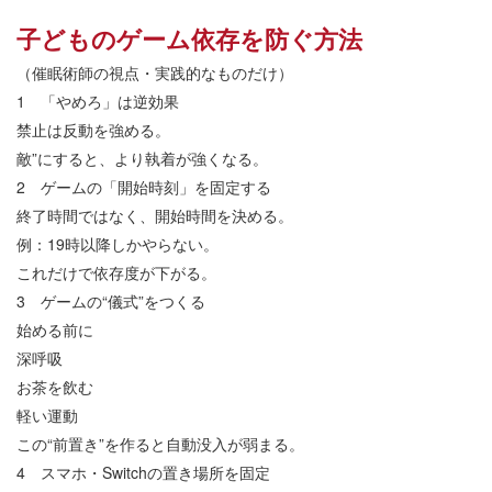
子どものゲーム依存を防ぐ方法
（催眠術師の視点・実践的なものだけ）
1
「やめろ」は逆効果
禁止は反動を強める。
敵
”
にすると、より執着が強くなる。
2
ゲームの「開始時刻」を固定する
終了時間ではなく、開始時間を決める。
例：
19
時以降しかやらない。
これだけで依存度が下がる。
3
ゲームの
“
儀式
”
をつくる
始める前に
深呼吸
お茶を飲む
軽い運動
この
“
前置き
”
を作ると自動没入が弱まる。
4
スマホ・
Switch
の置き場所を固定