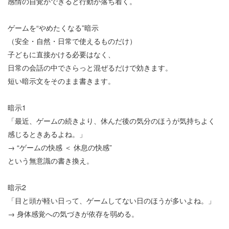
感情の自覚ができると行動が落ち着く。
ゲームを
“
やめたくなる
”
暗示
（安全・自然・日常で使えるものだけ）
子どもに直接かける必要はなく、
日常の会話の中でさらっと混ぜるだけで効きます。
短い暗示文をそのまま書きます。
暗示
1
「最近、ゲームの続きより、休んだ後の気分のほうが気持ちよく
感じるときあるよね。」
→
“
ゲームの快感
＜
休息の快感
”
という無意識の書き換え。
暗示
2
「目と頭が軽い日って、ゲームしてない日のほうが多いよね。」
→
身体感覚への気づきが依存を弱める。