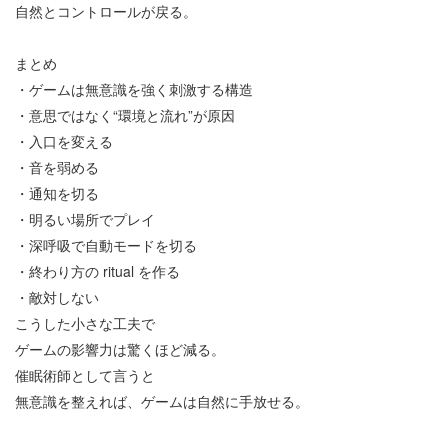
自然とコントロールが戻る。
まとめ
・ゲームは無意識を強く刺激する構造
・意思ではなく
“
環境と流れ
”
が原因
・入口を変える
・音を弱める
・通知を切る
・明るい場所でプレイ
・深呼吸で自動モードを切る
・終わり方の
ritual
を作る
・敵対しない
こうした小さな工夫で
ゲームの影響力は驚くほど減る。
催眠術師として言うと
無意識を整えれば、ゲームは自然に手放せる。