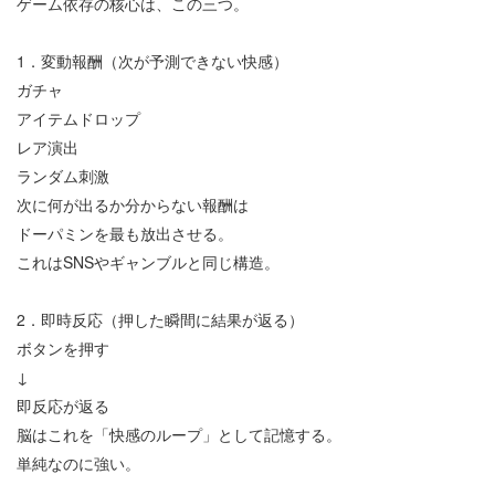
ゲーム依存の核心は、この三つ。
1
．変動報酬（次が予測できない快感）
ガチャ
アイテムドロップ
レア演出
ランダム刺激
次に何が出るか分からない報酬は
ドーパミンを最も放出させる。
これは
SNS
やギャンブルと同じ構造。
2
．即時反応（押した瞬間に結果が返る）
ボタンを押す
↓
即反応が返る
脳はこれを「快感のループ」として記憶する。
単純なのに強い。