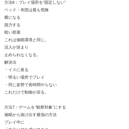
方法
6
：プレイ場所を
“
固定しない
”
ベッド・布団は最も危険
横になる
脱力する
暗い部屋
これは催眠環境と同じ。
没入が深まり
止められなくなる。
解決法
・イスに座る
・明るい場所でプレイ
・同じ姿勢で長時間やらない
これだけで制御が戻る。
方法
7
：ゲームを
“
観察対象
”
にする
催眠から抜け出す最強の方法
プレイ中に