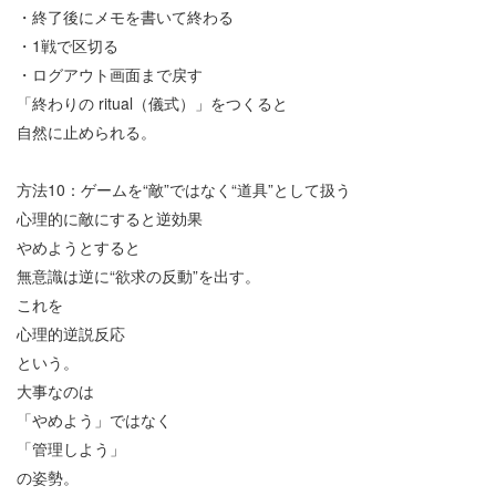
・終了後にメモを書いて終わる
・
1
戦で区切る
・ログアウト画面まで戻す
「終わりの
ritual
（儀式）」をつくると
自然に止められる。
方法
10
：ゲームを
“
敵
”
ではなく
“
道具
”
として扱う
心理的に敵にすると逆効果
やめようとすると
無意識は逆に
“
欲求の反動
”
を出す。
これを
心理的逆説反応
という。
大事なのは
「やめよう」ではなく
「管理しよう」
の姿勢。