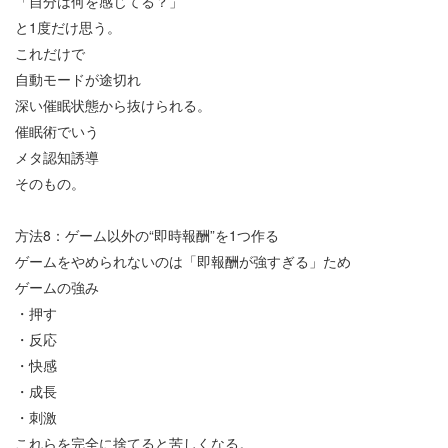
「自分は何を感じてる？」
と
1
度だけ思う。
これだけで
自動モードが途切れ
深い催眠状態から抜けられる。
催眠術でいう
メタ認知誘導
そのもの。
方法
8
：ゲーム以外の
“
即時報酬
”
を
1
つ作る
ゲームをやめられないのは「即報酬が強すぎる」ため
ゲームの強み
・押す
・反応
・快感
・成長
・刺激
これらを完全に捨てると苦しくなる。