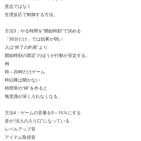
意志ではなく
生理反応で制御する方法。
方法
3
：やる時間を
“
開始時刻
”
で決める
「
30
分だけ」では効果が弱い
人は
“
終了の約束
”
より
開始時刻の固定
”
のほうが行動が安定する。
例
時～
20
時だけゲーム
時以降は開かない
時間帯の
“
枠
”
を作ると
無意識が深く入れなくなる。
方法
4
：ゲームの音量を
0
～
10
％にする
音が
“
没入の入り口
”
になっている
レベルアップ音
アイテム取得音