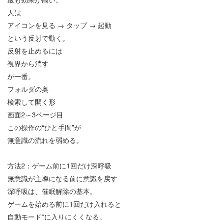
人は
アイコンを見る
→
タップ
→
起動
という反射で動く。
反射を止めるには
視界から消す
が一番。
フォルダの奥
検索して開く形
画面
2
～
3
ページ目
この操作の
“
ひと手間
”
が
無意識の流れを弱める。
方法
2
：ゲーム前に
1
回だけ深呼吸
無意識が主導になる前に意識を戻す
深呼吸は、催眠解除の基本。
ゲームを始める前に
1
回だけ入れると
自動モード
”
に入りにくくなる。