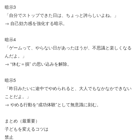
暗示
3
「自分でストップできた日は、ちょっと誇らしいよね。」
→
自己効力感を強化する暗示。
暗示
4
「ゲームって、やらない日があったほうが、不思議と楽しくなる
んだよ。」
→
“
休む＝損
”
の思い込みを解除。
暗示
5
「昨日みたいに途中でやめられると、大人でもなかなかできない
ことだよ。」
→
やめる行動を
“
成功体験
”
として無意識に刻む。
まとめ（最重要）
子どもを変えるコツは
禁止