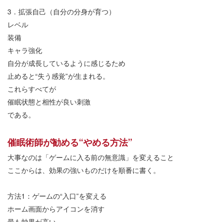
3
．拡張自己（自分の分身が育つ）
レベル
装備
キャラ強化
自分が成長しているように感じるため
止めると
“
失う感覚
”
が生まれる。
これらすべてが
催眠状態と相性が良い刺激
である。
催眠術師が勧める
“
やめる方法
”
大事なのは「ゲームに入る前の無意識」を変えること
ここからは、効果の強いものだけを順番に書く。
方法
1
：ゲームの
“
入口
”
を変える
ホーム画面からアイコンを消す
最も効果が高い。