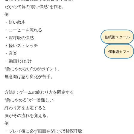
だから代替の
“
弱い快感
”
を作る。
例
・短い散歩
・コーヒーを淹れる
催眠術スクール
・深呼吸の快感
・軽いストレッチ
催眠術カフェ
・音楽
・動画
1
分だけ
“
急にやめない
”
のがポイント。
無意識は急な変化が苦手。
方法
9
：ゲームの終わり方を固定する
“
急にやめる
”
が一番難しい
終わり方を固定すると
脳がその流れを覚える。
例
・プレイ後に必ず画面を閉じて
5
秒深呼吸