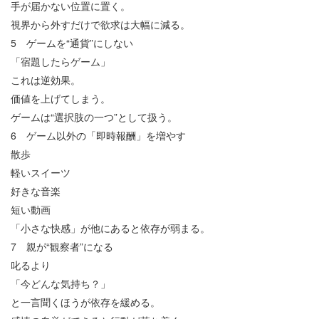
手が届かない位置に置く。
視界から外すだけで欲求は大幅に減る。
5
ゲームを
“
通貨
”
にしない
「宿題したらゲーム」
これは逆効果。
価値を上げてしまう。
ゲームは
“
選択肢の一つ
”
として扱う。
6
ゲーム以外の「即時報酬」を増やす
散歩
軽いスイーツ
好きな音楽
短い動画
「小さな快感」が他にあると依存が弱まる。
7
親が
“
観察者
”
になる
叱るより
「今どんな気持ち？」
と一言聞くほうが依存を緩める。