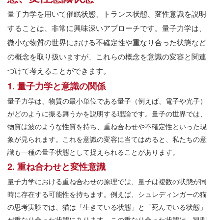
量子力学を用いて催眠状態、トランス状態、変性意識を説明
することは、非常に興味深いアプローチです。量子力学は、
微小な物質の世界における不確定性や重なり合った状態など
の概念を取り扱いますが、これらの概念を意識の変容と関連
づけて考えることができます。
1.
量子力学と意識の関係
量子力学は、物質の最小単位である量子（例えば、電子や光子）
がどのように振る舞うかを説明する理論です。量子の世界では、
物質は波のような性質を持ち、重ね合わせや不確定性といった現
象が見られます。これを意識の変容に当てはめると、私たちの意
識も一種の量子状態として捉えられることがあります。
2.
重ね合わせと変性意識
量子力学における重ね合わせの原理では、量子は複数の状態が同
時に存在する可能性を持ちます。例えば、シュレディンガーの猫
の思考実験では、猫は「生きている状態」と「死んでいる状態」
が重なり合った状態にあります。この重なり合った状態は、観測