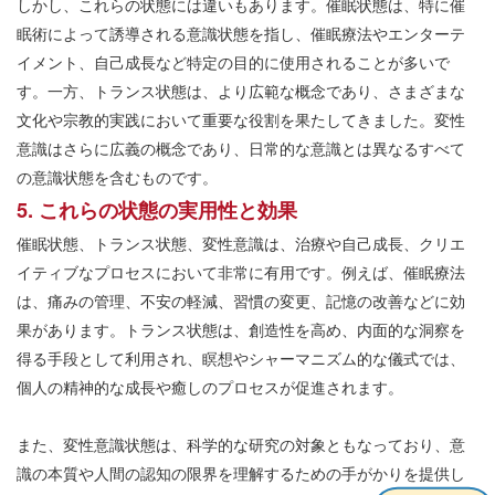
しかし、これらの状態には違いもあります。催眠状態は、特に催
眠術によって誘導される意識状態を指し、催眠療法やエンターテ
イメント、自己成長など特定の目的に使用されることが多いで
す。一方、トランス状態は、より広範な概念であり、さまざまな
文化や宗教的実践において重要な役割を果たしてきました。変性
意識はさらに広義の概念であり、日常的な意識とは異なるすべて
の意識状態を含むものです。
5. これらの状態の実用性と効果
催眠状態、トランス状態、変性意識は、治療や自己成長、クリエ
イティブなプロセスにおいて非常に有用です。例えば、催眠療法
は、痛みの管理、不安の軽減、習慣の変更、記憶の改善などに効
果があります。トランス状態は、創造性を高め、内面的な洞察を
得る手段として利用され、瞑想やシャーマニズム的な儀式では、
個人の精神的な成長や癒しのプロセスが促進されます。
また、変性意識状態は、科学的な研究の対象ともなっており、意
識の本質や人間の認知の限界を理解するための手がかりを提供し