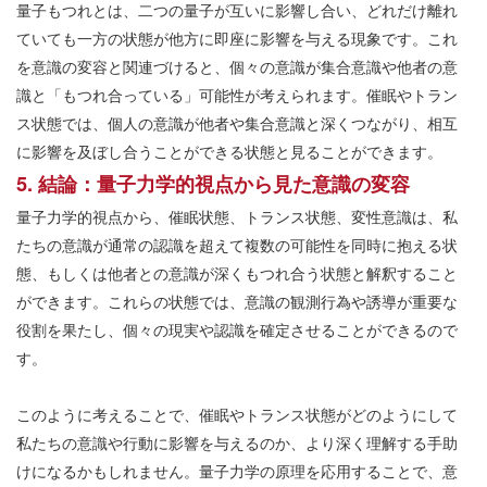
量子もつれとは、二つの量子が互いに影響し合い、どれだけ離れ
ていても一方の状態が他方に即座に影響を与える現象です。これ
を意識の変容と関連づけると、個々の意識が集合意識や他者の意
識と「もつれ合っている」可能性が考えられます。催眠やトラン
ス状態では、個人の意識が他者や集合意識と深くつながり、相互
に影響を及ぼし合うことができる状態と見ることができます。
5.
結論：量子力学的視点から見た意識の変容
量子力学的視点から、催眠状態、トランス状態、変性意識は、私
たちの意識が通常の認識を超えて複数の可能性を同時に抱える状
態、もしくは他者との意識が深くもつれ合う状態と解釈すること
ができます。これらの状態では、意識の観測行為や誘導が重要な
役割を果たし、個々の現実や認識を確定させることができるので
す。
このように考えることで、催眠やトランス状態がどのようにして
私たちの意識や行動に影響を与えるのか、より深く理解する手助
けになるかもしれません。量子力学の原理を応用することで、意