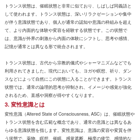
トランス状態は、催眠状態と非常に似ており、しばしば同義語と
して使われます。トランス状態は、深いリラクゼーションや集中
が伴う意識状態であり、個人が通常の認知や意識の枠組みを超え
て、より内面的な体験や変容を経験する状態です。この状態で
は、意識が外界の刺激から内面の体験にシフトし、思考や感情、
記憶が通常とは異なる形で統合されます。
トランス状態は、古代から宗教的儀式やシャーマニズムなどでも
利用されてきました。現代においても、ヨガや瞑想、祈り、ダン
スなどによって自然にこの状態に入ることができます。トランス
状態では、通常の論理的思考が抑制され、イメージや感覚が強化
されるため、直感や洞察が得やすくなります。
3. 変性意識とは
変性意識（Altered State of Consciousness, ASC）は、催眠状態や
トランス状態を含む広範な概念であり、通常の意識とは異なるあ
らゆる意識状態を指します。変性意識は、意識の変容や変質を伴
う状態で、薬物、瞑想、催眠、感覚遮断、極度の疲労、感情的な