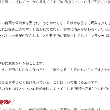
と違い、そしてそこから見えてくる“心の働き”について掘り下げてい
ない偽薬や偽治療を受けたにもかかわらず、症状が改善する現象を指し
これは痛み止めです」と言われて飲むと、実際に痛みがやわらぐといっ
ーパミンの分泌が促されることが科学的に確認されており、プラシーボ
や心に変化を引き起こします。
とき、本当に動かなくなったり、「眠くなる」と言われたことでまぶた
の言葉を本当だと受け取っている」ことによって生じる反応です。
意の方向づけといった心理的要因によって生じる“実際の変化”である点
意図的”
的であるのに対し、催眠は誘導によって意図的に起こされる点です。