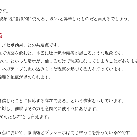
です。
現象”を“意識的に使える手段”へと昇華したものだと言えるでしょう。
係
「ノセボ効果」との共通点です。
れて偽薬を飲むと、本当に吐き気や頭痛が起こるような現象です。
ない」といった暗示が、信じるだけで現実になってしまうことがありま
、ネガティブな思い込みもまた現実を形づくる力を持っています。
倫理と配慮が求められます。
は信じたことに反応する存在である」という事実を示しています。
に対し、催眠はその力を意図的に使う点にあります。
変えたもの”とも言えます。
う点において、催眠術とプラシーボは同じ根っこを持っているのです。