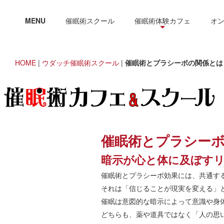
MENU
催眠術スクール
催眠術体験カフェ
オ
HOME
|
ウダッチ催眠術スクール
|
催眠術とプラシーボの関係とは
催眠術とプラシー
暗示が心と体に及ぼす
催眠術とプラシーボ効果には、共通す
それは「信じることが現実を変える」
催眠は意図的な暗示によって意識や身
どちらも、薬や道具ではなく「人の思