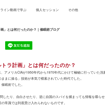
ンライン動画で学ぶ
個人セッション
その他
ラ計画」とは何だったのか？｜催眠術ブログ
ウルトラ計画」とは何だったのか？
ltra）は、アメリカCIAが1950年代から1970年代にかけて極秘に行っ
のままに操る」技術が本気で模索されていた時代でした。
・催眠術でした。
尋問したり、自白させたり、逆に自国のスパイを捕まっても情報を喋ら
日の常識では到底受け入れられないものです。