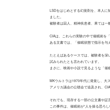
LSDをはじめとする幻覚剤を、本人
ました。
被験者は囚人、精神疾患者、果ては一
CIAは、これらの実験の中で催眠術を
ある文書では、「催眠状態で指示を与
たとえばあるケースでは、被験者を深
試みられたとも言われています。
まさに、映画や小説で見るような「催
MKウルトラは1970年代に発覚し、
アメリカ議会の公聴会で追及され、CI
それでも、現存する一部の公文書や証言
この事件は、催眠術が“人を操る恐ろし