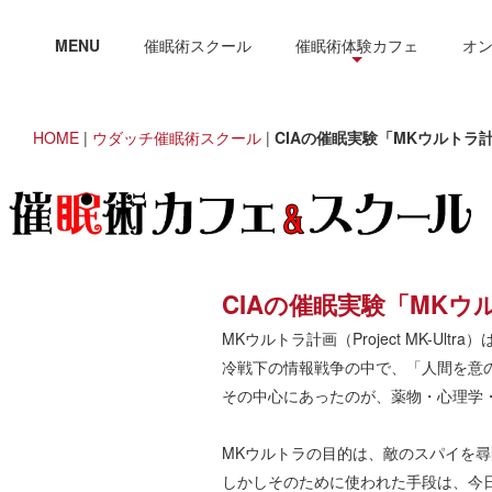
MENU
催眠術スクール
催眠術体験カフェ
オ
HOME
|
ウダッチ催眠術スクール
|
CIAの催眠実験「MKウルト
CIAの催眠実験「MK
MKウルトラ計画（Project MK-U
冷戦下の情報戦争の中で、「人間を意
その中心にあったのが、薬物・心理学
MKウルトラの目的は、敵のスパイを
しかしそのために使われた手段は、今