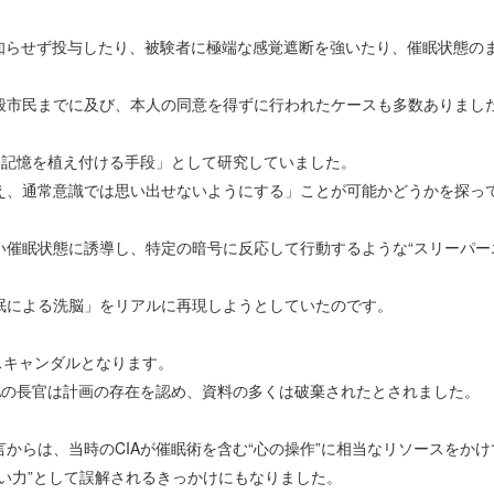
に知らせず投与したり、被験者に極端な感覚遮断を強いたり、催眠状態の
般市民までに及び、本人の同意を得ずに行われたケースも多数ありまし
「記憶を植え付ける手段」として研究していました。
え、通常意識では思い出せないようにする」ことが可能かどうかを探っ
い催眠状態に誘導し、特定の暗号に反応して行動するような“スリーパー
眠による洗脳」をリアルに再現しようとしていたのです。
大スキャンダルとなります。
Aの長官は計画の存在を認め、資料の多くは破棄されたとされました。
からは、当時のCIAが催眠術を含む“心の操作”に相当なリソースをか
い力”として誤解されるきっかけにもなりました。