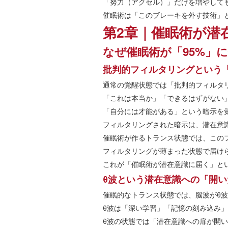
「努力（アクセル）」だけを増やして
催眠術は「このブレーキを外す技術」
第2章｜催眠術が潜
なぜ催眠術が「95%」
批判的フィルタリングという
通常の覚醒状態では「批判的フィルタ
「これは本当か」「できるはずがない
「自分には才能がある」という暗示を
フィルタリングされた暗示は、潜在意
催眠術が作るトランス状態では、この
フィルタリングが薄まった状態で届け
これが「催眠術が潜在意識に届く」と
θ波という潜在意識への「開い
催眠的なトランス状態では、脳波がθ波
θ波は「深い学習」「記憶の刻み込み
θ波の状態では「潜在意識への扉が開