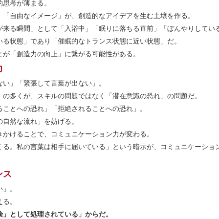
的思考が薄まる。
」「自由なイメージ」が、創造的なアイデアを生む土壌を作る。
が来る瞬間」として「入浴中」「眠りに落ちる直前」「ぼんやりしてい
いる状態」であり「催眠的なトランス状態に近い状態」だ。
とが「創造力の向上」に繋がる可能性がある。
力
ない」「緊張して言葉が出ない」。
」の多くが、スキルの問題ではなく「潜在意識の恐れ」の問題だ。
ることへの恐れ」「拒絶されることへの恐れ」。
の自然な流れ」を妨げる。
きかけることで、コミュニケーション力が変わる。
くる。私の言葉は相手に届いている」という暗示が、コミュニケーショ
ンス
い」。
える。
険」として処理されている」からだ。