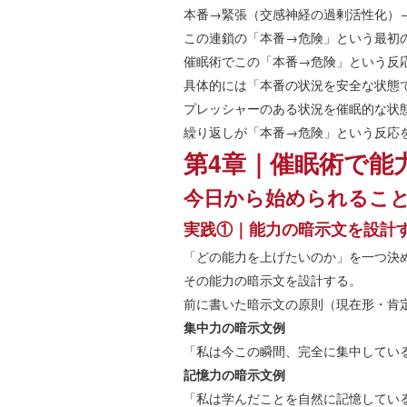
本番→緊張（交感神経の過剰活性化）
この連鎖の「本番→危険」という最初
催眠術でこの「本番→危険」という反
具体的には「本番の状況を安全な状態
プレッシャーのある状況を催眠的な状
繰り返しが「本番→危険」という反応
第4章｜催眠術で能
今日から始められるこ
実践①｜能力の暗示文を設計
「どの能力を上げたいのか」を一つ決
その能力の暗示文を設計する。
前に書いた暗示文の原則（現在形・肯
集中力の暗示文例
「私は今この瞬間、完全に集中してい
記憶力の暗示文例
「私は学んだことを自然に記憶してい