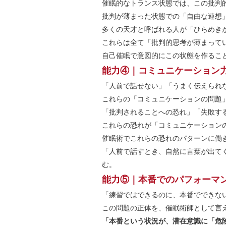
催眠的なトランス状態では、この批判
批判が薄まった状態での「自由な連想
多くの天才と呼ばれる人が「ひらめき
これらは全て「批判的思考が薄まって
自己催眠で意図的にこの状態を作るこ
能力④｜コミュニケーション
「人前で話せない」「うまく伝えられ
これらの「コミュニケーションの問題
「批判されることへの恐れ」「失敗す
これらの恐れが「コミュニケーション
催眠術でこれらの恐れのパターンに働
「人前で話すとき、自然に言葉が出て
む。
能力⑤｜本番でのパフォーマ
「練習ではできるのに、本番でできな
この問題の正体を、催眠術師として言
「本番という状況が、潜在意識に「危