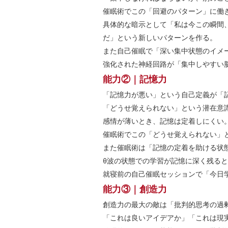
催眠術でこの「回避のパターン」に働
具体的な暗示として「私は今この瞬間
だ」という新しいパターンを作る。
また自己催眠で「深い集中状態のイメ
強化された神経回路が「集中しやすい
能力②｜記憶力
「記憶力が悪い」という自己定義が「
「どうせ覚えられない」という潜在意
感情が薄いとき、記憶は定着しにくい
催眠術でこの「どうせ覚えられない」
また催眠術は「記憶の定着を助ける状
θ波の状態での学習が記憶に深く残る
就寝前の自己催眠セッションで「今日
能力③｜創造力
創造力の最大の敵は「批判的思考の過
「これは良いアイデアか」「これは現