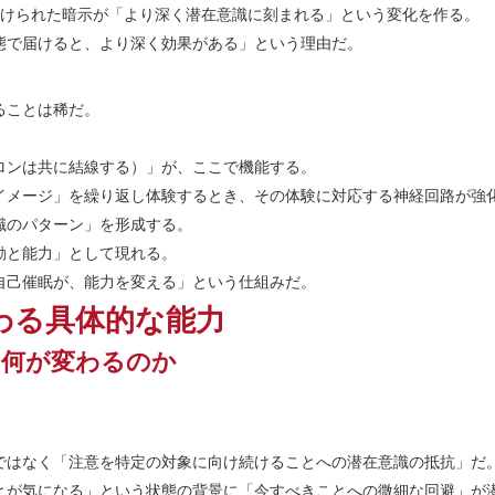
届けられた暗示が「より深く潜在意識に刻まれる」という変化を作る。
態で届けると、より深く効果がある」という理由だ。
ることは稀だ。
ロンは共に結線する）」が、ここで機能する。
イメージ」を繰り返し体験するとき、その体験に対応する神経回路が強
識のパターン」を形成する。
動と能力」として現れる。
自己催眠が、能力を変える」という仕組みだ。
わる具体的な能力
、何が変わるのか
ではなく「注意を特定の対象に向け続けることへの潜在意識の抵抗」だ
とが気になる」という状態の背景に「今すべきことへの微細な回避」が