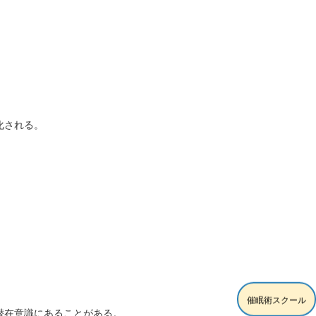
化される。
。
催眠術スクール
潜在意識にあることがある。