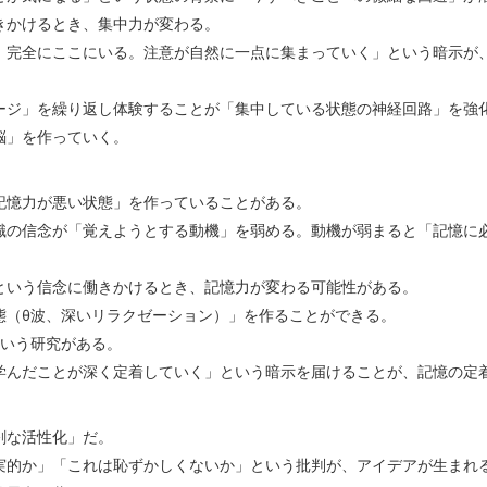
きかけるとき、集中力が変わる。
、完全にここにいる。注意が自然に一点に集まっていく」という暗示が
ージ」を繰り返し体験することが「集中している状態の神経回路」を強
脳」を作っていく。
記憶力が悪い状態」を作っていることがある。
識の信念が「覚えようとする動機」を弱める。動機が弱まると「記憶に
。
という信念に働きかけるとき、記憶力が変わる可能性がある。
態（θ波、深いリラクゼーション）」を作ることができる。
という研究がある。
学んだことが深く定着していく」という暗示を届けることが、記憶の定
剰な活性化」だ。
実的か」「これは恥ずかしくないか」という批判が、アイデアが生まれ