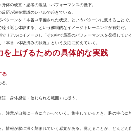
→身体の硬直・思考の混乱→パフォーマンスの低下。
の反応が潜在意識のレベルで起きている。
応パターンを「本番→準備された状況」というパターンに変えることで
で繰り返し体験する」という催眠的なイメージトレーニングが有効だ。
態でリアルにイメージし「その中で最高のパフォーマンスを発揮してい
を「本番→体験済みの状況」という反応に変えていく。
力を上げるための具体的な実践
と
する
める。
定語・身体感覚・信じられる範囲）に従う。
る。注意が自然に一点に向かっていく。集中しているとき、胸の中心に
る。情報が脳に深く刻まれていく感覚がある。覚えることが、どんどん