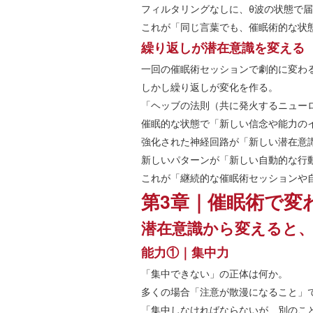
フィルタリングなしに、θ波の状態で
これが「同じ言葉でも、催眠術的な状
繰り返しが潜在意識を変える
一回の催眠術セッションで劇的に変わ
しかし繰り返しが変化を作る。
「ヘッブの法則（共に発火するニュー
催眠的な状態で「新しい信念や能力の
強化された神経回路が「新しい潜在意
新しいパターンが「新しい自動的な行
これが「継続的な催眠術セッションや
第3章｜催眠術で変
潜在意識から変えると
能力①｜集中力
「集中できない」の正体は何か。
多くの場合「注意が散漫になること」
「集中しなければならないが、別のこ