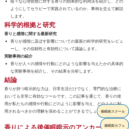
様々な心理状態に対する香りの効果的な利用法を紹介し、どの
ようにしてセラピーで実践されているのか、事例を交えて解説
します。
科学的根拠と研究
香りと感情に関する最新研究
香りが感情に及ぼす影響についての最新の科学的研究をレビュ
ーし、その信頼性と有効性について議論します。
実験事例の紹介
香りが人々の感情や行動にどのような影響を与えたかの具体的
な実験事例を紹介し、その結果を分析します。
結論
香りが持つ暗示的な力は、日常生活だけでなく、専門的な治療に
おいても非常に有効なツールです。この記事を通じて、香りの使
用が私たちの感情や行動にどのように影響を与え、どのように利
用されるべきかの理解を深めることができるでしょう。
催眠術スクール
香りによる後催眠暗示のアンカーリング
催眠術カフェ