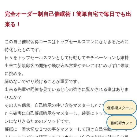
完全オーダー制自己催眠術！簡単自宅で毎日でも出
来る！
この自己催眠習得コースはトップセールスマンになりきるために
特化したものです。
日々をトップセールスマンとして行動してモチベーションも維持
出来て新規顧客の開拓や飛び込み営業やテレアポにめげずに果敢
に挑める。
諦めないでやり続けることが重要です。
出来る先輩や同僚を見ていると心の強さに驚かされる事はありま
せんか？
その人も偶然、自己暗示の使い方をマスターしただけなのだとし
催眠術スクール
たら確実に自己催眠暗示をマスターし、確実にトップセールスマ
ンになりきるためのメソッドです。
催眠術カフェ
催眠に一番大切な２つの事をマスターして頂き自己催眠イメージ
トレーニング法と確実にエフィカシー（自分の能力に対する自己