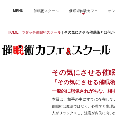
MENU
催眠術スクール
催眠術体験カフェ
オ
HOME
|
ウダッチ催眠術スクール
|
その気にさせる催眠術とは何か
その気にさせる催
「その気にさせる催眠
一般的に想像されがちな、相
本質は、相手の中にすでに存在して
催眠術は魔法ではなく、心理学と生理
人がリラックスし、注意が内側に向い