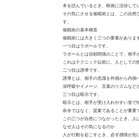
本を読んでいるとき、映画に没頭して
その気にさせる催眠術とは、この自然
す。
催眠術の基本構造
催眠術には大きく三つの要素がありま
一つ目はラポールです。
ラポールとは信頼関係のことで、相手
これはテクニック以前に、人としての
二つ目は誘導です。
誘導とは、相手の意識を外側から内側
深呼吸やイメージ、言葉のリズムなど
三つ目は暗示です。
暗示とは、相手が受け入れやすい形で
命令ではなく、提案であることが重要
この三つが自然につながったとき、人
なぜ人はその気になるのか
人が行動を起こすとき、必ず感情が先