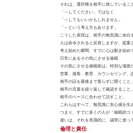
それは、選択権を相手に残しているこ
「～してください」ではなく
「～してもいいかもしれません」
「～という考え方もあります」
こうした表現は、相手の無意識に余白
人は命令されると反発しますが、提案
考え始めた瞬間、すでに心は動き始め
日常にあるその気にさせる催眠
その気にさせる催眠術は、特別な場面
営業、接客、教育、カウンセリング、
相手の話を最後まで遮らずに聞くこと
相手の言葉を繰り返して確認すること
相手のペースに合わせて話すこと。
これらはすべて、無意識に安心感を生
つまり、すでに多くの人が「催眠的コ
違いは、それを意識的に、誠実に使っ
倫理と責任