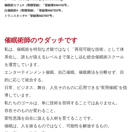
催眠術カフェ®︎（商標登録）「登録第6364102号」
白催眠術®︎（商標登録）「登録第6687353号」
トランスタッチ®︎「登録第6827557号」
催眠術師のウダッチです
私は、催眠術を特別な才能ではなく「再現可能な技術」として体
系化し、誰もが扱えるレベルまで落とし込む総合催眠術スクール
を運営しています。
エンターテインメント催眠、自己催眠、催眠療法を分断せず、目
的に応じて統合する。
日常、ビジネス、舞台、人生そのものに応用できる
“
実用催眠
”
を指
導しています。
私たちのゴールは、単に技術を習得することではありません。
存在そのものが変わること。
変性意識を自在に扱える人材を育てることです。
催眠は、人を操るものではなく、可能性を解放するもの。