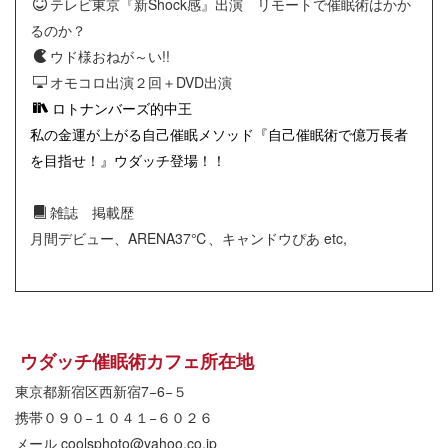
テレビ東京『新Shock感』出演 リモートで催眠術はかか
るのか？
ウド様おねが～い!!
オモコロ出演２回＋DVD出演
ロトナンバーズ的中王
私の金運が上がる自己催眠メソッド『自己催眠術で億万長者
を目指せ！』ウダッチ登場！！
雑誌 掲載歴
月間デビュー、ARENA37℃、キャンドウぴあ etc,
ウダッチ催眠術カフェ所在地
東京都新宿区西新宿7−6−５
携帯０９０−１０４１−６０２６
メール coolsphoto@yahoo.co.jp