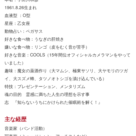
1961.8.26生まれ
血液型 ：O型
星座：乙女座
動物占い：ペガサス
好きな食べ物：うなぎの肝焼き
嫌いな食べ物：リンゴ（皮をむく音が苦手）
好きな音楽：COOLS（15年間位オフィシャルカメラマンをやって
いました）
趣味：魔女の薬酒作り（大マムシ、極東サソリ、大ヤモリのツガ
イ、大スズメ蜂、タツノオトシゴを漬け込んでいる）
特技：プレゼンテーション、メンタリズム
魂の目的 霊感に満ちた人生の理想を示す事
志 『知らないうちにかけられた催眠術を解く！』
主な経歴
音楽家（バンド活動）