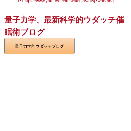
https://www.youtube.com/watch?v=UNjXwdBfaqg
量子力学、最新科学的ウダッチ催
眠術ブログ
量子力学的ウダッチブログ
[!% if (image.url!="") { %]
[!% } %]
[%title%]