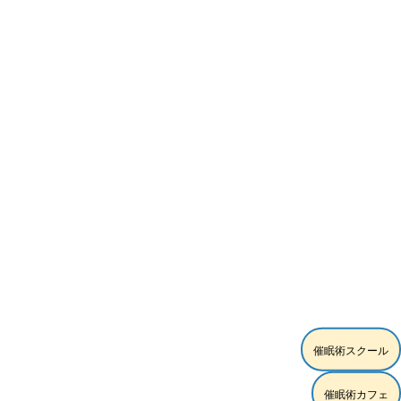
[%article_date_notime_wa%]
催眠術スクール
催眠術カフェ