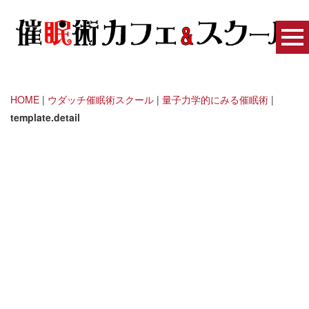
HOME
|
ウダッチ催眠術スクール
|
量子力学的にみる催眠術
|
template.detail
トランス東京 - 催眠術の扉
[%title%]
[%article_date_notime_wa%]
[%lead%]
[%list_start%]