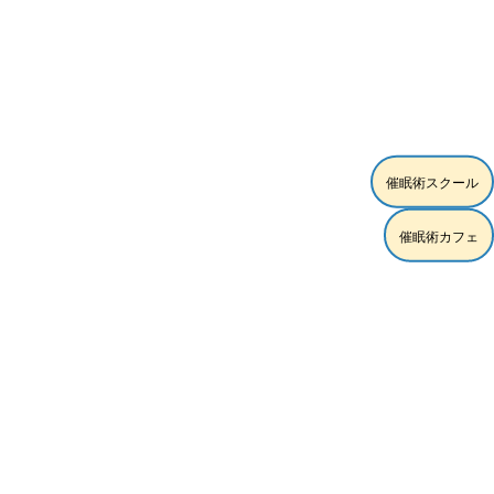
[%list_end%]
催眠術スクール
[%article%]
催眠術カフェ
[%category%]
[%tags%]
ページトップへ
スクール練習モデル時給5,000円