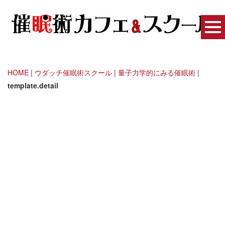
HOME
|
ウダッチ催眠術スクール
|
量子力学的にみる催眠術
|
template.detail
トランス東京 - 催眠術の扉
[%title%]
[%article_date_notime_wa%]
[%lead%]
[%list_start%]