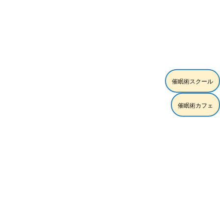
[%list_end%]
催眠術スクール
[%article%]
催眠術カフェ
[%category%]
[%tags%]
ページトップへ
スクール練習モデル時給5,000円