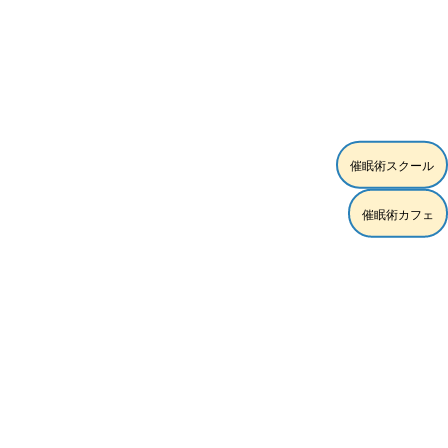
[%list_end%]
催眠術スクール
[%article%]
催眠術カフェ
[%category%]
[%tags%]
ページトップへ
スクール練習モデル時給5,000円