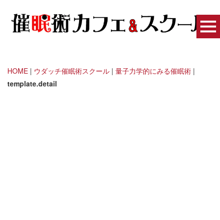
HOME
|
ウダッチ催眠術スクール
|
量子力学的にみる催眠術
|
template.detail
トランス東京 - 催眠術の扉
[%title%]
[%article_date_notime_wa%]
[%lead%]
[%list_start%]