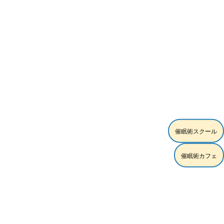
[%list_end%]
[%article%]
催眠術スクール
[%category%]
[%tags%]
催眠術カフェ
ページトップへ