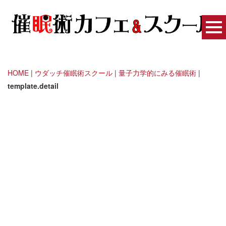
HOME
|
ウダッチ催眠術スクール
|
量子力学的にみる催眠術
|
template.detail
トランス東京 - 催眠術の扉
[%title%]
[%article_date_notime_wa%]
[%lead%]
[%list_start%]