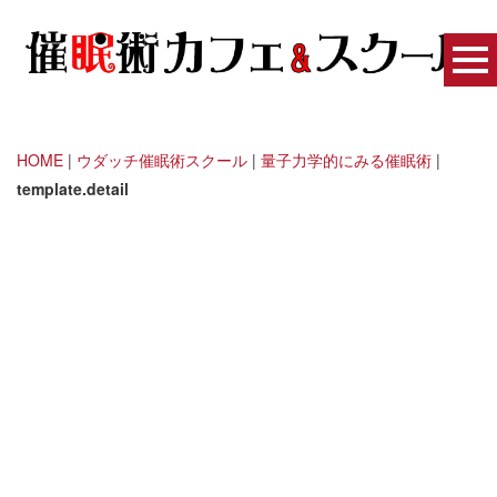
HOME
|
ウダッチ催眠術スクール
|
量子力学的にみる催眠術
|
template.detail
トランス東京 - 催眠術の扉
[%title%]
[%article_date_notime_wa%]
[%lead%]
[%list_start%]