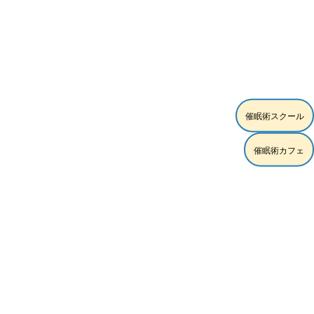
[%list_end%]
催眠術スクール
[%article%]
催眠術カフェ
[%category%]
[%tags%]
ページトップへ
スクール練習モデル時給5,000円