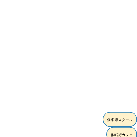
[%article_date_notime_wa%]
催眠術スクール
催眠術カフェ