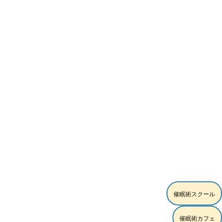
[%article_date_notime_wa%]
催眠術スクール
催眠術カフェ