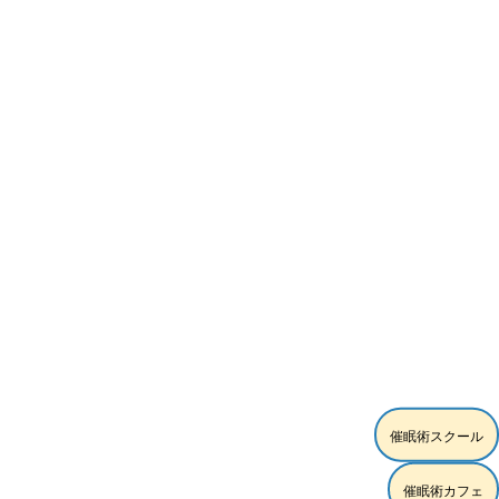
[%article_date_notime_wa%]
催眠術スクール
催眠術カフェ