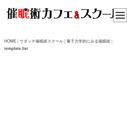
HOME
|
ウダッチ催眠術スクール
|
量子力学的にみる催眠術
|
template.list
量子コンピュータ
催眠術カフェ
催眠術スクール
無料メール講座
リアル体験セミナー
催眠療法
自己催眠
[%article_list_start%]