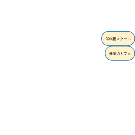
[!% if (image.url!="") { %]
[!% } %]
[%article_date_notime_wa%]
[%title%]
[%lead%]
催眠術スクール
[%article_short_50%]
催眠術カフェ
[%category%]
[%tags%]
[%navi-pagenation%]
ページトップへ
スクール練習モデル時給5,000円