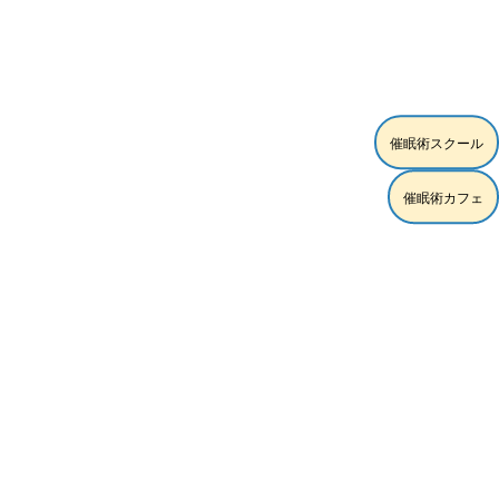
[!% if (image.url!="") { %]
[!% } %]
[%article_date_notime_wa%]
[%title%]
[%lead%]
催眠術スクール
[%article_short_50%]
催眠術カフェ
[%category%]
[%tags%]
[%navi-pagenation%]
ページトップへ
スクール練習モデル時給5,000円