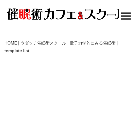
HOME
|
ウダッチ催眠術スクール
|
量子力学的にみる催眠術
|
template.list
催眠術教室
催眠術カフェ
催眠術スクール
無料メール講座
リアル体験セミナー
催眠療法
自己催眠
[%article_list_start%]