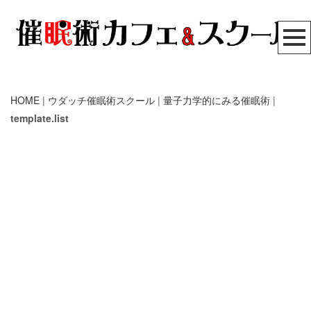
HOME
|
ウダッチ催眠術スクール
|
量子力学的にみる催眠術
|
template.list
催眠の歴史
催眠術カフェ
催眠術スクール
無料メール講座
リアル体験セミナー
催眠療法
自己催眠
[%article_list_start%]