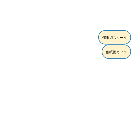
[!% if (image.url!="") { %]
[!% } %]
[%article_date_notime_wa%]
[%title%]
[%lead%]
催眠術スクール
[%article_short_50%]
催眠術カフェ
[%category%]
[%tags%]
[%navi-pagenation%]
ページトップへ
スクール練習モデル時給5,000円