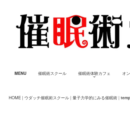
MENU
催眠術スクール
催眠術体験カフェ
オ
HOME
|
ウダッチ催眠術スクール
|
量子力学的にみる催眠術
|
temp