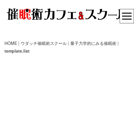
HOME
|
ウダッチ催眠術スクール
|
量子力学的にみる催眠術
|
template.list
ストックスピール
催眠術カフェ
催眠術スクール
無料メール講座
リアル体験セミナー
催眠療法
自己催眠
[%article_list_start%]