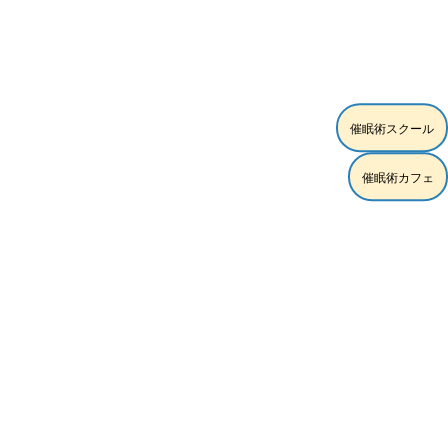
[!% if (image.url!="") { %]
[!% } %]
[%article_date_notime_wa%]
[%title%]
[%lead%]
催眠術スクール
[%article_short_50%]
催眠術カフェ
[%category%]
[%tags%]
[%navi-pagenation%]
ページトップへ
スクール練習モデル時給5,000円