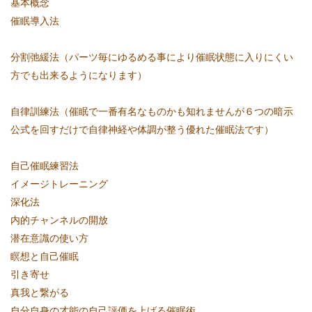
基本概念
催眠導入法
分割弛緩法（パーツ毎にゆるめる事により催眠状態に入りにくい
方でも出来るようになります）
自律訓練法（催眠で一番有名なものかも知れませんが６つの暗示
公式を回すだけで自律神経や体調が整う優れた催眠法です）
自己催眠練習法
イメージトレーニング
深化法
内的チャンネルの開放
潜在意識の使い方
瞑想と自己催眠
引き寄せ
真我と繋がる
自分自身の才能の自己評価を上げる催眠術