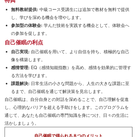
特典
無料教材提供:
中級コース受講生には追加で教材を無料で提供
し、学びを深める機会を増やします。
参加型の体験会:
学んだ技術を実践する機会として、体験会へ
の参加を促します。
自己催眠の利点
自己実現:
自己催眠を用いて、より自信を持ち、積極的な自己
像を構築します。
感情管理:
EQ（感情知能指数）を高め、感情を効果的に管理す
る方法を学びます。
課題解決:
日常生活の小さな問題から、人生の大きな課題に至
るまで、自己催眠を通じて解決策を見出します。
自己催眠は、自分自身との対話を深めることで、自己理解を促進
し、心理的なバリアを超える手助けをします。このプログラムを
通じて、あなたも自己催眠の専門知識を身につけ、日々の生活に
活かしましょう。
自己催眠で得られる８つのメリット