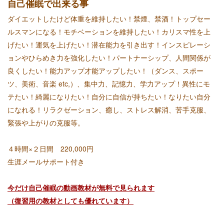
自己催眠で出来る事
ダイエットしたけど体重を維持したい！禁煙、禁酒！トップセー
ルスマンになる！モチベーションを維持したい！カリスマ性を上
げたい！運気を上げたい！潜在能力を引き出す！インスピレーシ
ョンやひらめき力を強化したい！パートナーシップ、人間関係が
良くしたい！能力アップ才能アップしたい！（ダンス、スポー
ツ、美術、音楽 etc,）、集中力、記憶力、学力アップ！異性にモ
テたい！綺麗になりたい！自分に自信が持ちたい！なりたい自分
になれる！リラクゼーション、癒し、ストレス解消、苦手克服、
緊張や上がりの克服等。
４時間×２日間 220,000
円
生涯メールサポート付き
今だけ自己催眠の動画教材が無料で見られます
（復習用の教材としても優れています）