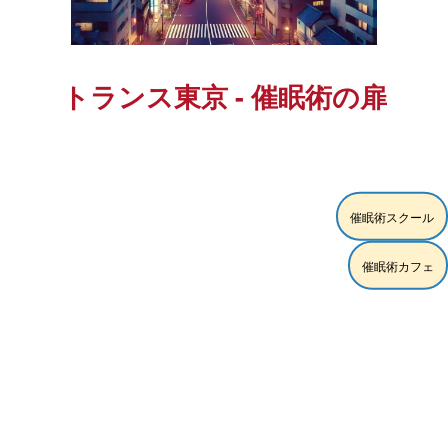
トランス東京 - 催眠術の扉
[!% if (image.url!="") { %]
[!% } %]
催眠術スクール
[%article_date_notime_dot%] [%new:New%]
[%title%]
催眠術カフェ
[%lead%]
続きを読む