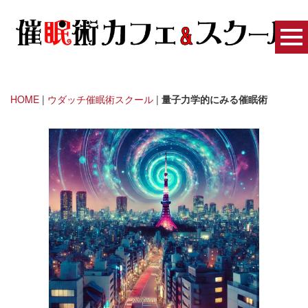
HOME
|
ウダッチ催眠術スクール
|
量子力学的にみる催眠術