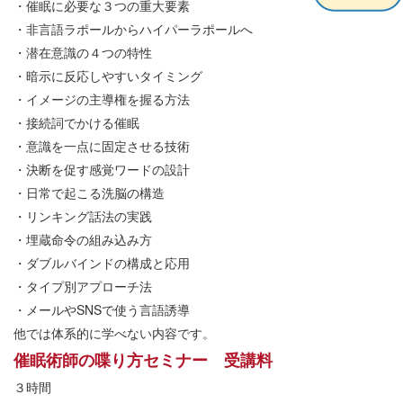
・催眠に必要な３つの重大要素
・非言語ラポールからハイパーラポールへ
・潜在意識の４つの特性
・暗示に反応しやすいタイミング
・イメージの主導権を握る方法
・接続詞でかける催眠
・意識を一点に固定させる技術
・決断を促す感覚ワードの設計
・日常で起こる洗脳の構造
・リンキング話法の実践
・埋蔵命令の組み込み方
・ダブルバインドの構成と応用
・タイプ別アプローチ法
・メールやSNSで使う言語誘導
他では体系的に学べない内容です。
催眠術師の喋り方セミナー 受講料
３時間